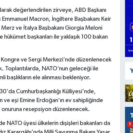
olarak değerlendirilen zirveye, ABD Başkanı
Emmanuel Macron, İngiltere Başbakanı Keir
 Merz ve İtalya Başbakanı Giorgia Meloni
e hükümet başkanları ile yaklaşık 100 bakan
ı Kongre ve Sergi Merkezi'nde düzenlenecek
. Toplantılarda, NATO'nun geleceği ile
Y
li başlıkların ele alınması bekleniyor.
0'da Cumhurbaşkanlığı Külliyesi'nde,
ve eşi Emine Erdoğan'ın ev sahipliğinde
ri onuruna resepsiyon düzenlenecek.
e NATO üyesi ülkelerin dışişleri bakanları da
1
dız Karargâhı'nda Milli Savunma Bakanı Yaşar