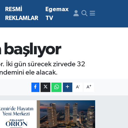
N
RESMİ
Egemax
REKLAMLAR
TV
 başlıyor
. İki gün sürecek zirvede 32
ündemini ele alacak.
-
+
A
A