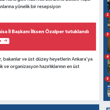
nlarına yönelik bir resepsiyon
2
isa İl Başkanı İlksen Özalper tutuklandı
3
e
4
, bakanlar ve üst düzey heyetlerin Ankara'ya
 ve organizasyon hazırlıklarının en üst
5