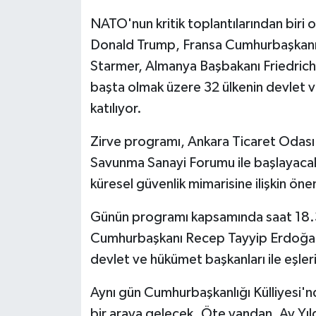
NATO'nun kritik toplantılarından biri 
Donald Trump, Fransa Cumhurbaşkanı 
Starmer, Almanya Başbakanı Friedrich
başta olmak üzere 32 ülkenin devlet v
katılıyor.
Zirve programı, Ankara Ticaret Odas
Savunma Sanayi Forumu ile başlayacak
küresel güvenlik mimarisine ilişkin önem
Günün programı kapsamında saat 18.3
Cumhurbaşkanı Recep Tayyip Erdoğan 
devlet ve hükümet başkanları ile eşle
Aynı gün Cumhurbaşkanlığı Külliyesi'nd
bir araya gelecek. Öte yandan, Ay Yıl