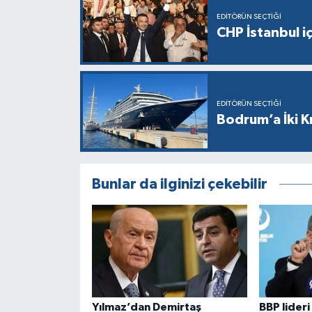
EDITÖRÜN SEÇTIĞI
CHP İstanbul i
EDITÖRÜN SEÇTIĞI
Bodrum’a İki K
Bunlar da ilginizi çekebilir
Yılmaz’dan Demirtaş
BBP lideri