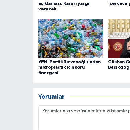
açıklaması: Kararı yargı
'çerçeve y
verecek
YENİ Partili Rızvanoğlu'ndan
Gökhan Gü
mikroplastik için soru
Beşikçioğl
önergesi
Yorumlar