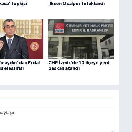
asa' tepkisi
İlksen Özalper tutuklandı
naydın'dan Erdal
CHP İzmir’de 10 ilçeye yeni
u eleştirisi
başkan atandı