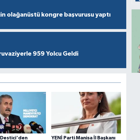
çin olağanüstü kongre başvurusu yaptı
ruvaziyerle 959 Yolcu Geldi
 Destici'den
YENİ Parti Manisa İl Başkanı