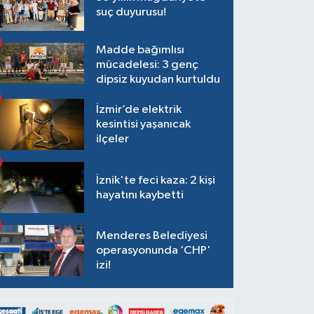
suç duyurusu!
Madde bağımlısı
mücadelesi: 3 genç
dipsiz kuyudan kurtuldu
İzmir’de elektrik
kesintisi yaşanıcak
ilçeler
İznik'te feci kaza: 2 kişi
hayatını kaybetti
Menderes Belediyesi
operasyonunda ‘CHP'
izi!