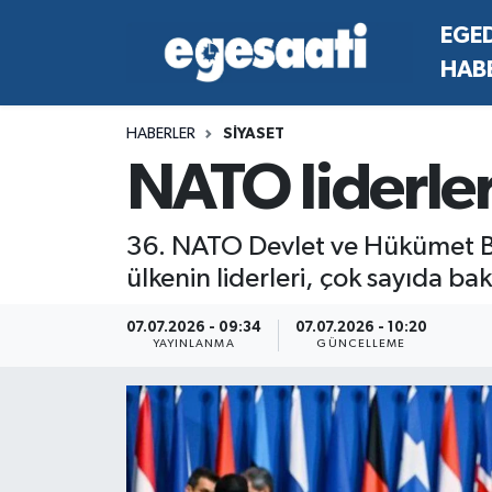
EGE
HAB
Foto Galeri
SİYASET
EGEDEN HABERLER
Hava Durumu
HABERLER
SİYASET
Video
SPOR
SİYASET
Trafik Durumu
NATO liderler
Yazarlar
YAŞAM
SPOR
Süper Lig Puan Durumu ve Fikstür
36. NATO Devlet ve Hükümet Baş
MAGAZİN
YAŞAM
Tüm Manşetler
ülkenin liderleri, çok sayıda ba
RESMİ REKLAMLAR
MAGAZİN
Son Dakika Haberleri
07.07.2026 - 09:34
07.07.2026 - 10:20
YAYINLANMA
GÜNCELLEME
RESMİ REKLAMLAR
Haber Arşivi
Egemax TV