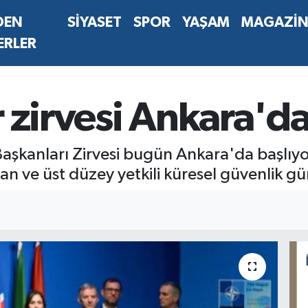
DEN
SİYASET
SPOR
YAŞAM
MAGAZİ
ERLER
 zirvesi Ankara'da
kanları Zirvesi bugün Ankara'da başlıyor
kan ve üst düzey yetkili küresel güvenlik g