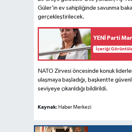
Güler'in ev sahipliğinde savunma baka
gerçekleştirilecek.
YENİ Parti Man
İçeriği Görüntül
NATO Zirvesi öncesinde konuk liderler
ulaşmaya başladığı, başkentte güvenlik
seviyeye çıkarıldığı bildirildi.
Kaynak:
Haber Merkezi