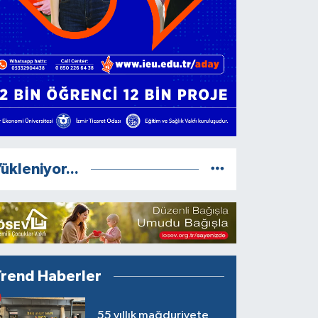
ükleniyor...
Trend Haberler
55 yıllık mağduriyete