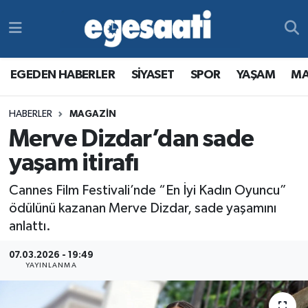
Foto Galeri
SİYASET
EGEDEN HABERLER
Hava Durumu
EGEDEN HABERLER
SİYASET
SPOR
YAŞAM
MA
Video
SPOR
SİYASET
Trafik Durumu
HABERLER
MAGAZİN
Yazarlar
YAŞAM
SPOR
Süper Lig Puan Durumu ve Fikstür
Merve Dizdar’dan sade
MAGAZİN
YAŞAM
Tüm Manşetler
yaşam itirafı
Cannes Film Festivali’nde “En İyi Kadın Oyuncu”
RESMİ REKLAMLAR
MAGAZİN
Son Dakika Haberleri
ödülünü kazanan Merve Dizdar, sade yaşamını
anlattı.
RESMİ REKLAMLAR
Haber Arşivi
07.03.2026 - 19:49
Egemax TV
YAYINLANMA