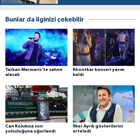
Bunlar da ilginizi çekebilir
Tarkan Marmaris'te sahne
Khontkar konseri yarım
alacak
kaldı
Can Kolukısa son
İlker Ayrık gösterilerini
yolculuğuna uğurlandı
erteledi