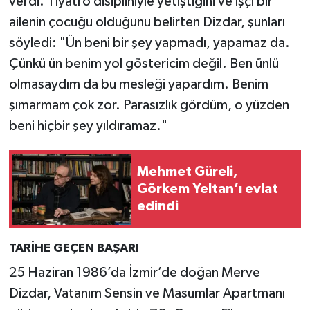
verdi. Tiyatro disipliniyle yetiştiğini ve işçi bir
ailenin çocuğu olduğunu belirten Dizdar, şunları
söyledi: "Ün beni bir şey yapmadı, yapamaz da.
Çünkü ün benim yol göstericim değil. Ben ünlü
olmasaydım da bu mesleği yapardım. Benim
şımarmam çok zor. Parasızlık gördüm, o yüzden
beni hiçbir şey yıldıramaz."
Mehmet Güreli,
Görkem Yeltan’ı evlat
edindi
TARİHE GEÇEN BAŞARI
25 Haziran 1986’da İzmir’de doğan Merve
Dizdar, Vatanım Sensin ve Masumlar Apartmanı