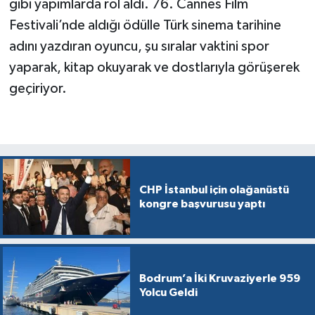
gibi yapımlarda rol aldı. 76. Cannes Film
Festivali’nde aldığı ödülle Türk sinema tarihine
adını yazdıran oyuncu, şu sıralar vaktini spor
yaparak, kitap okuyarak ve dostlarıyla görüşerek
geçiriyor.
CHP İstanbul için olağanüstü
kongre başvurusu yaptı
Bodrum’a İki Kruvaziyerle 959
Yolcu Geldi