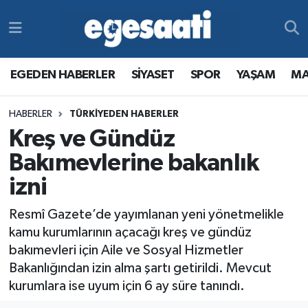
Foto Galeri
SİYASET
EGEDEN HABERLER
Hava Durumu
EGEDEN HABERLER
SİYASET
SPOR
YAŞAM
MA
Video
SPOR
SİYASET
Trafik Durumu
HABERLER
TÜRKİYEDEN HABERLER
Yazarlar
YAŞAM
SPOR
Süper Lig Puan Durumu ve Fikstür
Kreş ve Gündüz
MAGAZİN
YAŞAM
Tüm Manşetler
Bakımevlerine bakanlık
izni
RESMİ REKLAMLAR
MAGAZİN
Son Dakika Haberleri
Resmî Gazete’de yayımlanan yeni yönetmelikle
RESMİ REKLAMLAR
Haber Arşivi
kamu kurumlarının açacağı kreş ve gündüz
bakımevleri için Aile ve Sosyal Hizmetler
Egemax TV
Bakanlığından izin alma şartı getirildi. Mevcut
kurumlara ise uyum için 6 ay süre tanındı.