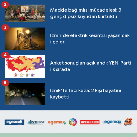
2
Madde bağımlısı mücadelesi: 3
genç dipsiz kuyudan kurtuldu
3
İzmir’de elektrik kesintisi yaşanıcak
ilçeler
4
Anket sonuçları açıklandı: YENİ Parti
ilk sırada
5
İznik'te feci kaza: 2 kişi hayatını
kaybetti