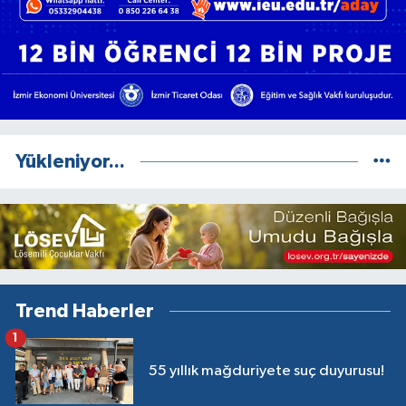
Yükleniyor...
Trend Haberler
1
55 yıllık mağduriyete suç duyurusu!