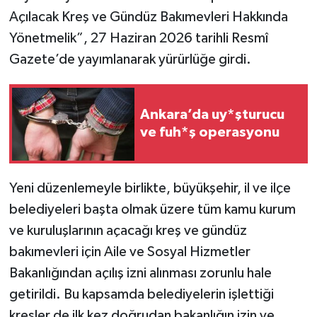
Açılacak Kreş ve Gündüz Bakımevleri Hakkında
Yönetmelik”, 27 Haziran 2026 tarihli Resmî
Gazete’de yayımlanarak yürürlüğe girdi.
Ankara’da uy*şturucu
ve fuh*ş operasyonu
Yeni düzenlemeyle birlikte, büyükşehir, il ve ilçe
belediyeleri başta olmak üzere tüm kamu kurum
ve kuruluşlarının açacağı kreş ve gündüz
bakımevleri için Aile ve Sosyal Hizmetler
Bakanlığından açılış izni alınması zorunlu hale
getirildi. Bu kapsamda belediyelerin işlettiği
kreşler de ilk kez doğrudan bakanlığın izin ve