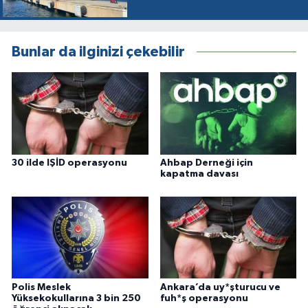
Bunlar da ilginizi çekebilir
30 ilde IŞİD operasyonu
Ahbap Derneği için
kapatma davası
Polis Meslek
Ankara’da uy*şturucu ve
Yüksekokullarına 3 bin 250
fuh*ş operasyonu