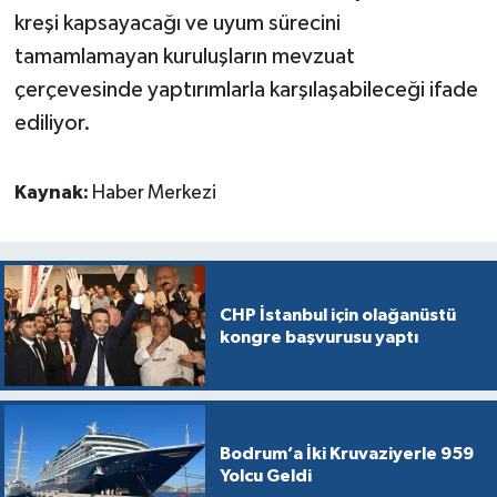
kreşi kapsayacağı ve uyum sürecini
tamamlamayan kuruluşların mevzuat
çerçevesinde yaptırımlarla karşılaşabileceği ifade
ediliyor.
Kaynak:
Haber Merkezi
CHP İstanbul için olağanüstü
kongre başvurusu yaptı
Bodrum’a İki Kruvaziyerle 959
Yolcu Geldi