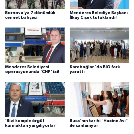
Bornova’ya 7 dönümlük
Menderes Belediye Başkanı
cennet bahçesi
İlkay Çiçek tutuklandı!
Menderes Belediyesi
Karabağlar 'da BİO fark
operasyonunda ‘CHP' izi!
yarattı
‘Bizi komple örgüt
Buca'nın tarihi "Hazine Avı"
kurmaktan yargılıyorlar’
ile canlanıyor