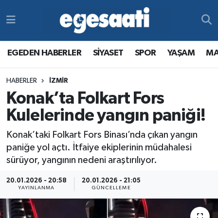
Foto Galeri
SİYASET
EGEDEN HABERLER
Hava Durumu
EGEDEN HABERLER
SİYASET
SPOR
YAŞAM
MA
Video
SPOR
SİYASET
Trafik Durumu
HABERLER
İZMİR
Yazarlar
YAŞAM
SPOR
Süper Lig Puan Durumu ve Fikstür
Konak’ta Folkart Fors
MAGAZİN
YAŞAM
Tüm Manşetler
Kulelerinde yangın paniği!
Konak’taki Folkart Fors Binası’nda çıkan yangın
RESMİ REKLAMLAR
MAGAZİN
Son Dakika Haberleri
paniğe yol açtı. İtfaiye ekiplerinin müdahalesi
sürüyor, yangının nedeni araştırılıyor.
RESMİ REKLAMLAR
Haber Arşivi
20.01.2026 - 20:58
20.01.2026 - 21:05
Egemax TV
YAYINLANMA
GÜNCELLEME