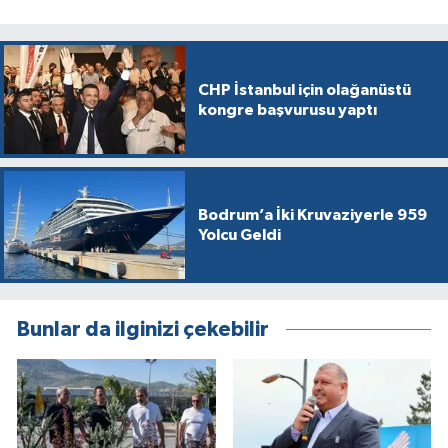
CHP İstanbul için olağanüstü
kongre başvurusu yaptı
Bodrum’a İki Kruvaziyerle 959
Yolcu Geldi
Bunlar da ilginizi çekebilir