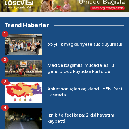
Trend Haberler
1
55 yıllık mağduriyete suç duyurusu!
2
Madde bağımlısı mücadelesi: 3
genç dipsiz kuyudan kurtuldu
3
Anket sonuçları açıklandı: YENİ Parti
ilk sırada
4
İznik'te feci kaza: 2 kişi hayatını
kaybetti