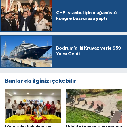
CHP İstanbul için olağanüstü
kongre başvurusu yaptı
Bodrum’a İki Kruvaziyerle 959
Yolcu Geldi
Bunlar da ilginizi çekebilir
Eğitimciler hukuki süreç
Urla’da kenevir operasyonu