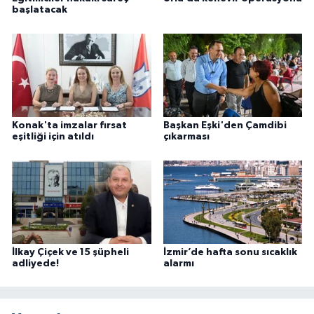
başlatacak
Konak'ta imzalar fırsat
Başkan Eşki'den Çamdibi
eşitliği için atıldı
çıkarması
İlkay Çiçek ve 15 şüpheli
İzmir’de hafta sonu sıcaklık
adliyede!
alarmı