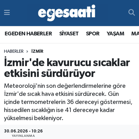
Foto Galeri
SİYASET
EGEDEN HABERLER
Hava Durumu
EGEDEN HABERLER
SİYASET
SPOR
YAŞAM
MA
Video
SPOR
SİYASET
Trafik Durumu
HABERLER
İZMİR
Yazarlar
YAŞAM
SPOR
Süper Lig Puan Durumu ve Fikstür
İzmir'de kavurucu sıcaklar
MAGAZİN
YAŞAM
Tüm Manşetler
etkisini sürdürüyor
Meteoroloji'nin son değerlendirmelerine göre
RESMİ REKLAMLAR
MAGAZİN
Son Dakika Haberleri
İzmir'de sıcak hava etkisini sürdürecek. Gün
içinde termometrelerin 36 dereceyi göstermesi,
RESMİ REKLAMLAR
Haber Arşivi
hissedilen sıcaklığın ise 41 dereceye kadar
yükselmesi bekleniyor.
Egemax TV
30.06.2026 - 10:26
YAYINLANMA