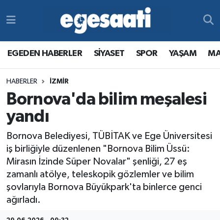
Foto Galeri
SİYASET
EGEDEN HABERLER
Hava Durumu
EGEDEN HABERLER
SİYASET
SPOR
YAŞAM
MA
Video
SPOR
SİYASET
Trafik Durumu
HABERLER
İZMİR
Yazarlar
YAŞAM
SPOR
Süper Lig Puan Durumu ve Fikstür
Bornova'da bilim meşalesi
MAGAZİN
YAŞAM
Tüm Manşetler
yandı
Bornova Belediyesi, TÜBİTAK ve Ege Üniversitesi
RESMİ REKLAMLAR
MAGAZİN
Son Dakika Haberleri
iş birliğiyle düzenlenen "Bornova Bilim Üssü:
Mirasın İzinde Süper Novalar" şenliği, 27 eş
RESMİ REKLAMLAR
Haber Arşivi
zamanlı atölye, teleskopik gözlemler ve bilim
şovlarıyla Bornova Büyükpark'ta binlerce genci
Egemax TV
ağırladı.