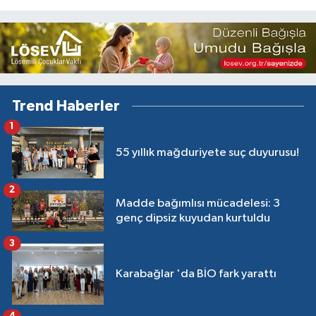
Trend Haberler
1
55 yıllık mağduriyete suç duyurusu!
2
Madde bağımlısı mücadelesi: 3
genç dipsiz kuyudan kurtuldu
3
Karabağlar 'da BİO fark yarattı