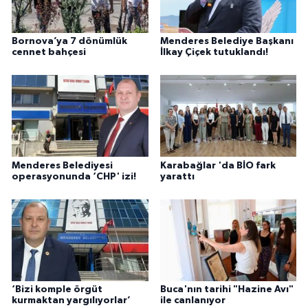
Bornova’ya 7 dönümlük
Menderes Belediye Başkanı
cennet bahçesi
İlkay Çiçek tutuklandı!
Menderes Belediyesi
Karabağlar 'da BİO fark
operasyonunda ‘CHP' izi!
yarattı
‘Bizi komple örgüt
Buca'nın tarihi "Hazine Avı"
kurmaktan yargılıyorlar’
ile canlanıyor