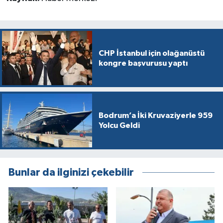
CHP İstanbul için olağanüstü
kongre başvurusu yaptı
Bodrum’a İki Kruvaziyerle 959
Yolcu Geldi
Bunlar da ilginizi çekebilir