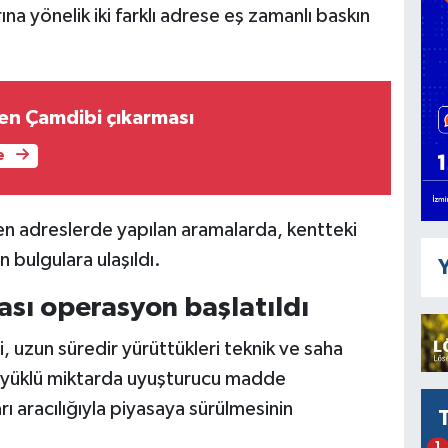
a yönelik iki farklı adrese eş zamanlı baskın
en Çamdibi çıkarması
e
en adreslerde yapılan aramalarda, kentteki
n bulgulara ulaşıldı.
Y
rası operasyon başlatıldı
i, uzun süredir yürüttükleri teknik ve saha
a yüklü miktarda uyuşturucu madde
ı aracılığıyla piyasaya sürülmesinin
1