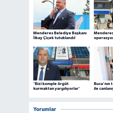
Menderes Belediye Başkanı
Menderes
İlkay Çiçek tutuklandı!
operasyon
‘Bizi komple örgüt
Buca'nın t
kurmaktan yargılıyorlar’
ile canlan
Yorumlar