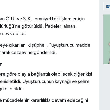
 Ö.U. ve S.K., emniyetteki işlemler için
rlüğü’ne götürüldü. İfadeleri alınan
e sevk edildi.
ye çıkarılan iki şüpheli, “uyuşturucu madde
narak cezaevine gönderildi.
r
re göre olayla bağlantılı olabilecek diğer kişi
genişletildi. Uyuşturucunun kaynağı ve şehre
ü bildirildi.
ile mücadelenin kararlılıkla devam edeceğini