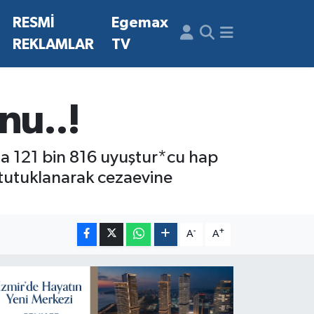
N
RESMİ
Egemax
REKLAMLAR
TV
nu..!
a 121 bin 816 uyuştur*cu hap
 tutuklanarak cezaevine
-
+
A
A