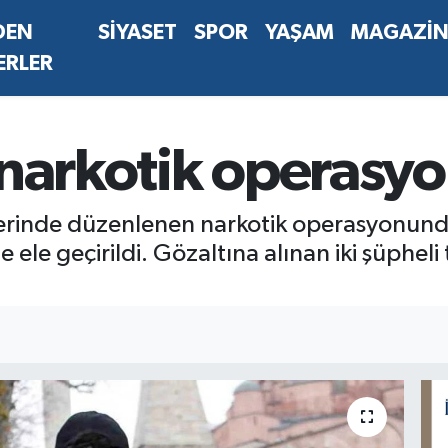
DEN
SİYASET
SPOR
YAŞAM
MAGAZİ
ERLER
narkotik operasyo
elerinde düzenlenen narkotik operasyonund
le geçirildi. Gözaltına alınan iki şüpheli