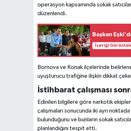
operasyon kapsamında sokak satıcıların
düzenlendi.
Başkan Eşki'd
İçeriği Görüntül
Bornova ve Konak ilçelerinde belirlen
uyuşturucu trafiğine ilişkin dikkat çeke
İstihbarat çalışması son
Edinilen bilgilere göre narkotik ekipler
çalışmaları sonucunda iki ayrı noktad
bulunduğunu ve bunların sokak satıcılar
planlandığını tespit etti.