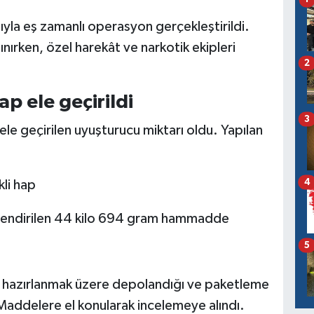
tıyla eş zamanlı operasyon gerçekleştirildi.
nırken, özel harekât ve narkotik ekipleri
2
p ele geçirildi
3
le geçirilen uyuşturucu miktarı oldu. Yapılan
4
kli hap
rlendirilen 44 kilo 694 gram hammadde
5
a hazırlanmak üzere depolandığı ve paketleme
 Maddelere el konularak incelemeye alındı.