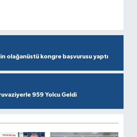
çin olağanüstü kongre başvurusu yaptı
ruvaziyerle 959 Yolcu Geldi