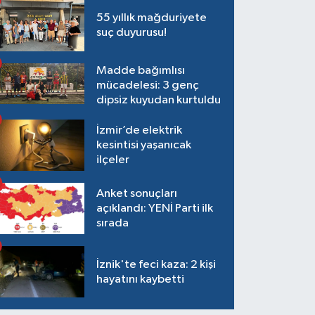
55 yıllık mağduriyete
suç duyurusu!
Madde bağımlısı
mücadelesi: 3 genç
dipsiz kuyudan kurtuldu
İzmir’de elektrik
kesintisi yaşanıcak
ilçeler
Anket sonuçları
açıklandı: YENİ Parti ilk
sırada
İznik'te feci kaza: 2 kişi
hayatını kaybetti