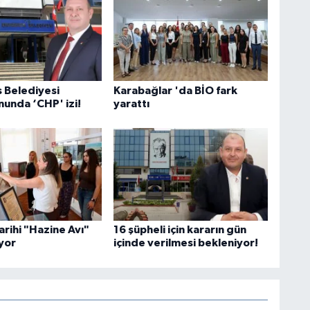
 Belediyesi
Karabağlar 'da BİO fark
unda ‘CHP' izi!
yarattı
arihi "Hazine Avı"
16 şüpheli için kararın gün
ıyor
içinde verilmesi bekleniyor!