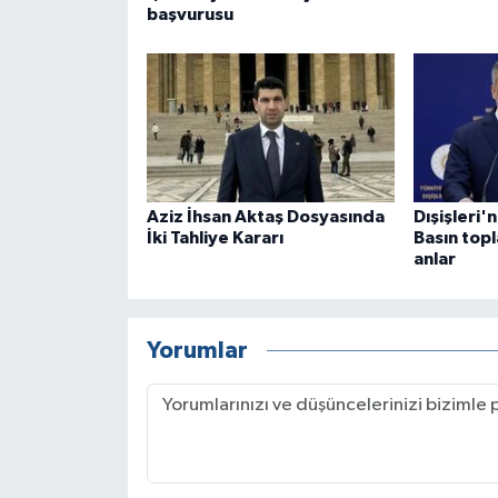
başvurusu
Aziz İhsan Aktaş Dosyasında
Dışişleri'
İki Tahliye Kararı
Basın top
anlar
Yorumlar