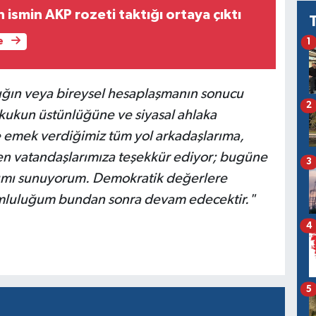
ismin AKP rozeti taktığı ortaya çıktı
e
1
nlığın veya bireysel hesaplaşmanın sonucu
2
kukun üstünlüğüne ve siyasal ahlaka
e emek verdiğimiz tüm yol arkadaşlarıma,
n vatandaşlarımıza teşekkür ediyor; bugüne
3
arımı sunuyorum. Demokratik değerlere
mluluğum bundan sonra devam edecektir."
4
5