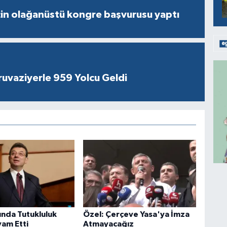
çin olağanüstü kongre başvurusu yaptı
ruvaziyerle 959 Yolcu Geldi
ında Tutukluluk
Özel: Çerçeve Yasa'ya İmza
vam Etti
Atmayacağız