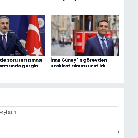
nde soru tartışması:
İnan Güney'in görevden
lantısında gergin
uzaklaştırılması uzatıldı