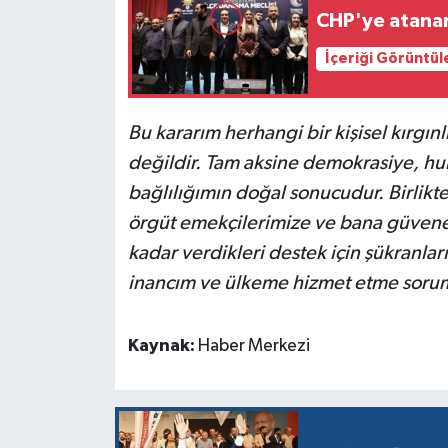
CHP'ye atanan 
İçeriği Görüntül
Bu kararım herhangi bir kişisel kırgı
değildir. Tam aksine demokrasiye, hu
bağlılığımın doğal sonucudur. Birlikt
örgüt emekçilerimize ve bana güvene
kadar verdikleri destek için şükranl
inancım ve ülkeme hizmet etme soru
Kaynak:
Haber Merkezi