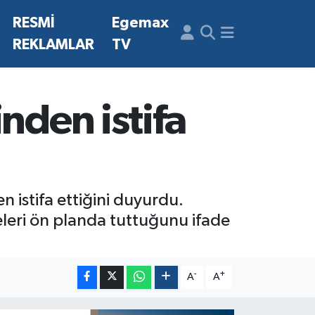
N
RESMİ
Egemax
REKLAMLAR
TV
nden istifa
n istifa ettiğini duyurdu.
eleri ön planda tuttuğunu ifade
-
+
A
A