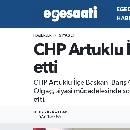
EGE
HAB
Foto Galeri
SİYASET
EGEDEN HABERLER
Hava Durumu
HABERLER
SİYASET
Video
SPOR
SİYASET
Trafik Durumu
CHP Artuklu İ
Yazarlar
YAŞAM
SPOR
Süper Lig Puan Durumu ve Fikstür
etti
MAGAZİN
YAŞAM
Tüm Manşetler
RESMİ REKLAMLAR
MAGAZİN
Son Dakika Haberleri
CHP Artuklu İlçe Başkanı Barış 
Olgaç, siyasi mücadelesinde so
RESMİ REKLAMLAR
Haber Arşivi
etti.
Egemax TV
01.07.2026 - 11:46
YAYINLANMA