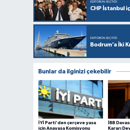
EDITÖRÜN SEÇTIĞI
CHP İstanbul i
EDITÖRÜN SEÇTIĞI
Bodrum’a İki K
Bunlar da ilginizi çekebilir
İYİ Parti'den çerçeve yasa
İBB Davas
için Anayasa Komisyonu
Kararı De