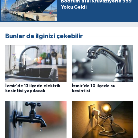
Bodrum’a İki Kruvaziyerle 959
Yolcu Geldi
Bunlar da ilginizi çekebilir
İzmir’de 13 ilçede elektrik
İzmir’de 10 ilçede su
kesintisi yapılacak
kesintisi