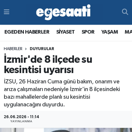
Foto Galeri
SİYASET
EGEDEN HABERLER
Hava Durumu
EGEDEN HABERLER
SİYASET
SPOR
YAŞAM
MA
Video
SPOR
SİYASET
Trafik Durumu
HABERLER
DUYURULAR
Yazarlar
YAŞAM
SPOR
Süper Lig Puan Durumu ve Fikstür
İzmir'de 8 ilçede su
MAGAZİN
YAŞAM
Tüm Manşetler
kesintisi uyarısı
İZSU, 26 Haziran Cuma günü bakım, onarım ve
RESMİ REKLAMLAR
MAGAZİN
Son Dakika Haberleri
arıza çalışmaları nedeniyle İzmir'in 8 ilçesindeki
bazı mahallelerde planlı su kesintisi
RESMİ REKLAMLAR
Haber Arşivi
uygulanacağını duyurdu.
Egemax TV
26.06.2026 - 11:14
YAYINLANMA