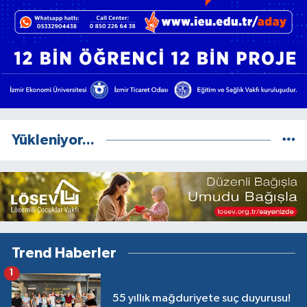
Yükleniyor...
Trend Haberler
1
55 yıllık mağduriyete suç duyurusu!