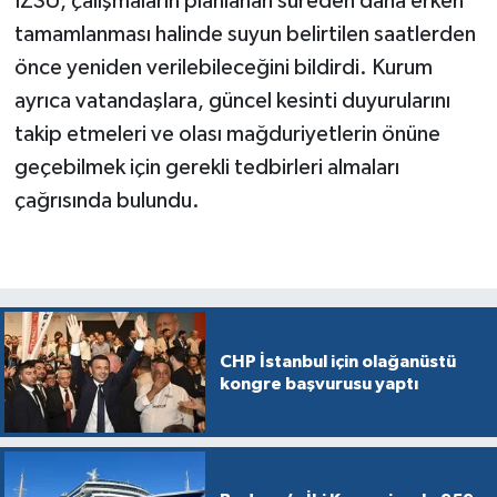
İZSU, çalışmaların planlanan süreden daha erken
tamamlanması halinde suyun belirtilen saatlerden
önce yeniden verilebileceğini bildirdi. Kurum
ayrıca vatandaşlara, güncel kesinti duyurularını
takip etmeleri ve olası mağduriyetlerin önüne
geçebilmek için gerekli tedbirleri almaları
çağrısında bulundu.
CHP İstanbul için olağanüstü
kongre başvurusu yaptı