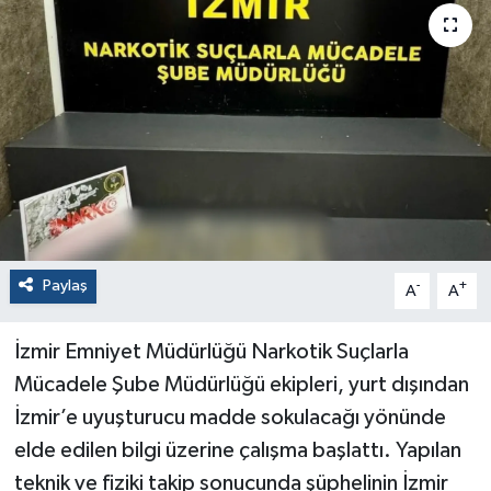
Paylaş
-
+
A
A
İzmir Emniyet Müdürlüğü Narkotik Suçlarla
Mücadele Şube Müdürlüğü ekipleri, yurt dışından
İzmir’e uyuşturucu madde sokulacağı yönünde
elde edilen bilgi üzerine çalışma başlattı. Yapılan
teknik ve fiziki takip sonucunda şüphelinin İzmir