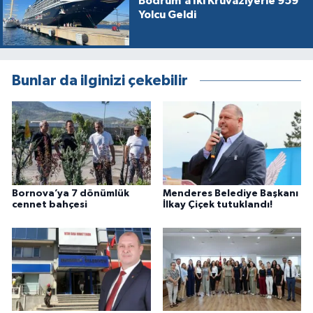
Bodrum’a İki Kruvaziyerle 959
Yolcu Geldi
Bunlar da ilginizi çekebilir
Bornova’ya 7 dönümlük
Menderes Belediye Başkanı
cennet bahçesi
İlkay Çiçek tutuklandı!