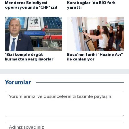
Menderes Belediyesi
Karabağlar 'da BİO fark
operasyonunda ‘CHP' izi!
yarattı
‘Bizi komple örgüt
Buca'nın tarihi "Hazine Avı"
kurmaktan yargılıyorlar’
ile canlanıyor
Yorumlar