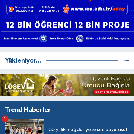
Yükleniyor...
Trend Haberler
1
55 yıllık mağduriyete suç duyurusu!