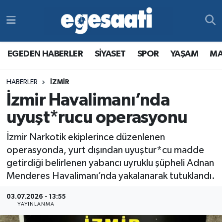
Foto Galeri
SİYASET
EGEDEN HABERLER
Hava Durumu
EGEDEN HABERLER
SİYASET
SPOR
YAŞAM
MA
Video
SPOR
SİYASET
Trafik Durumu
HABERLER
İZMİR
Yazarlar
YAŞAM
SPOR
Süper Lig Puan Durumu ve Fikstür
İzmir Havalimanı’nda
MAGAZİN
YAŞAM
Tüm Manşetler
uyuşt*rucu operasyonu
İzmir Narkotik ekiplerince düzenlenen
RESMİ REKLAMLAR
MAGAZİN
Son Dakika Haberleri
operasyonda, yurt dışından uyuştur*cu madde
getirdiği belirlenen yabancı uyruklu şüpheli Adnan
RESMİ REKLAMLAR
Haber Arşivi
Menderes Havalimanı’nda yakalanarak tutuklandı.
Egemax TV
03.07.2026 - 13:55
YAYINLANMA