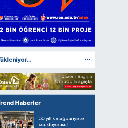
ükleniyor...
Trend Haberler
55 yıllık mağduriyete
suç duyurusu!