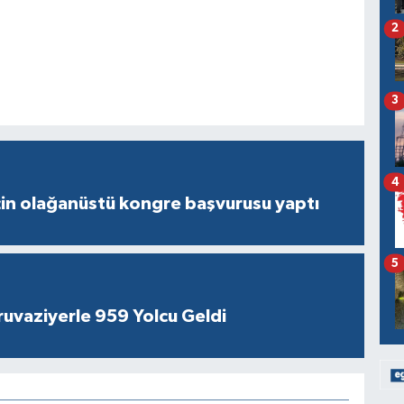
2
3
4
çin olağanüstü kongre başvurusu yaptı
5
ruvaziyerle 959 Yolcu Geldi