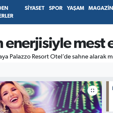
DEN
SİYASET
SPOR
YAŞAM
MAGAZİ
ERLER
enerjisiyle mest e
ya Palazzo Resort Otel’de sahne alarak m