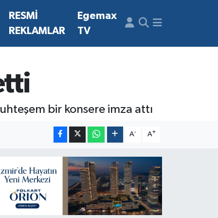
N
RESMİ
Egemax
REKLAMLAR
TV
tti
uhteşem bir konsere imza attı
-
+
A
A