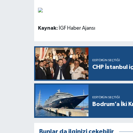
Kaynak:
İGF Haber Ajansı
EDITÖRÜN SEÇTIĞI
CHP İstanbul i
EDITÖRÜN SEÇTIĞI
Bodrum’a İki K
Bunlar da ilginizi çekebilir