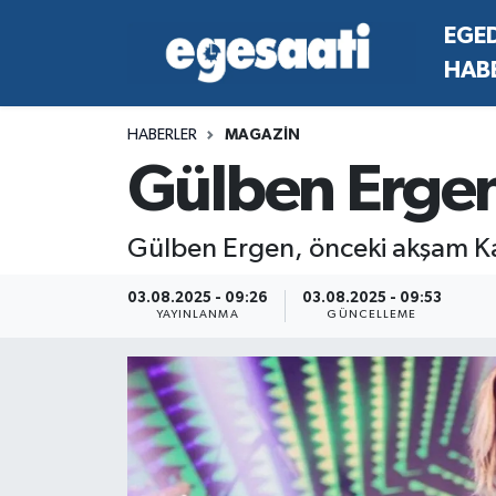
EGE
HAB
Foto Galeri
SİYASET
EGEDEN HABERLER
Hava Durumu
HABERLER
MAGAZİN
Video
SPOR
SİYASET
Trafik Durumu
Gülben Ergen 
Yazarlar
YAŞAM
SPOR
Süper Lig Puan Durumu ve Fikstür
Gülben Ergen, önceki akşam Ka
MAGAZİN
YAŞAM
Tüm Manşetler
03.08.2025 - 09:26
03.08.2025 - 09:53
RESMİ REKLAMLAR
MAGAZİN
Son Dakika Haberleri
YAYINLANMA
GÜNCELLEME
RESMİ REKLAMLAR
Haber Arşivi
Egemax TV