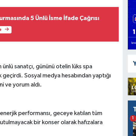
rmasında 5 Ünlü İsme İfade Çağrısı
e
Y
ünlü sanatçı, gününü otelin lüks spa
 geçirdi. Sosyal medya hesabından yaptığı
ni ve yorum aldı.
enerjik performansı, geceye katılan tüm
1
utulmayacak bir konser olarak hafızalara