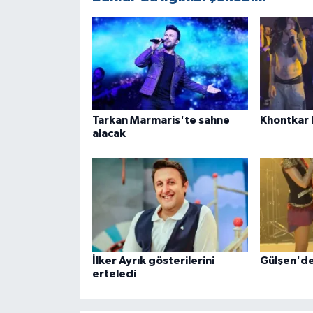
Tarkan Marmaris'te sahne
Khontkar 
alacak
İlker Ayrık gösterilerini
Gülşen'den
erteledi