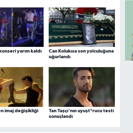
konseri yarım kaldı
Can Kolukısa son yolculuğuna
uğurlandı
 imaj değişikliği
Tan Taşçı'nın uyuşt*rucu testi
sonuçlandı