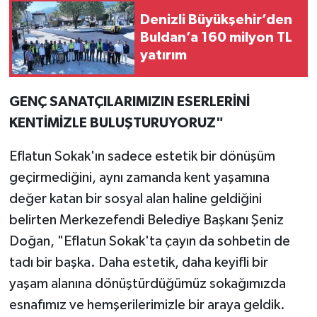
Denizli Büyükşehir’den
Buldan’a 160 milyon TL
yatırım
GENÇ SANATÇILARIMIZIN ESERLERİNİ
KENTİMİZLE BULUŞTURUYORUZ"
Eflatun Sokak'ın sadece estetik bir dönüşüm
geçirmediğini, aynı zamanda kent yaşamına
değer katan bir sosyal alan haline geldiğini
belirten Merkezefendi Belediye Başkanı Şeniz
Doğan, "Eflatun Sokak'ta çayın da sohbetin de
tadı bir başka. Daha estetik, daha keyifli bir
yaşam alanına dönüştürdüğümüz sokağımızda
esnafımız ve hemşerilerimizle bir araya geldik.