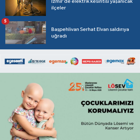
İzmir’de elektrik kesintisi yaşanıcak
ilçeler
5
Başpehlivan Serhat Elvan saldırıya
uğradı