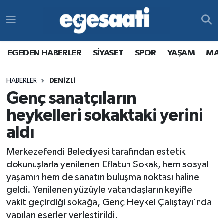
Foto Galeri
SİYASET
EGEDEN HABERLER
Hava Durumu
EGEDEN HABERLER
SİYASET
SPOR
YAŞAM
MA
Video
SPOR
SİYASET
Trafik Durumu
HABERLER
DENİZLİ
Yazarlar
YAŞAM
SPOR
Süper Lig Puan Durumu ve Fikstür
Genç sanatçıların
MAGAZİN
YAŞAM
Tüm Manşetler
heykelleri sokaktaki yerini
aldı
RESMİ REKLAMLAR
MAGAZİN
Son Dakika Haberleri
Merkezefendi Belediyesi tarafından estetik
RESMİ REKLAMLAR
Haber Arşivi
dokunuşlarla yenilenen Eflatun Sokak, hem sosyal
yaşamın hem de sanatın buluşma noktası haline
Egemax TV
geldi. Yenilenen yüzüyle vatandaşların keyifle
vakit geçirdiği sokağa, Genç Heykel Çalıştayı'nda
yapılan eserler yerleştirildi.