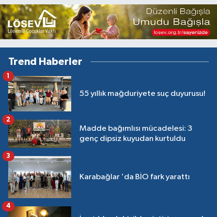
Trend Haberler
1
55 yıllık mağduriyete suç duyurusu!
2
Madde bağımlısı mücadelesi: 3
genç dipsiz kuyudan kurtuldu
3
Karabağlar 'da BİO fark yarattı
4