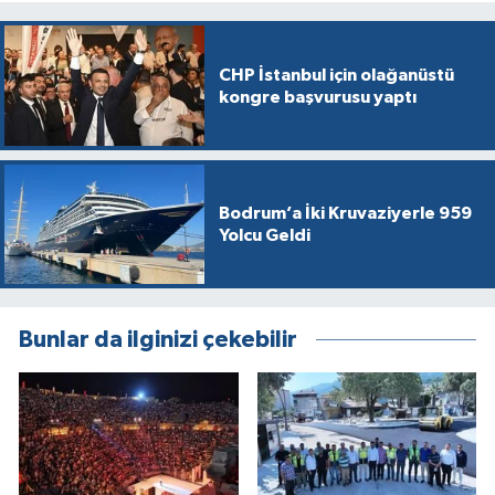
CHP İstanbul için olağanüstü
kongre başvurusu yaptı
Bodrum’a İki Kruvaziyerle 959
Yolcu Geldi
Bunlar da ilginizi çekebilir