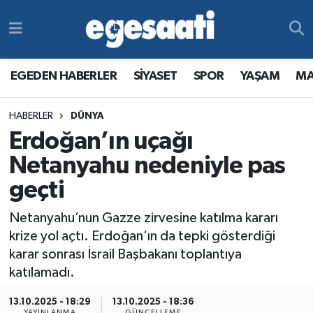
Foto Galeri
SİYASET
EGEDEN HABERLER
Hava Durumu
EGEDEN HABERLER
SİYASET
SPOR
YAŞAM
MA
Video
SPOR
SİYASET
Trafik Durumu
HABERLER
DÜNYA
Yazarlar
YAŞAM
SPOR
Süper Lig Puan Durumu ve Fikstür
Erdoğan’ın uçağı
MAGAZİN
YAŞAM
Tüm Manşetler
Netanyahu nedeniyle pas
geçti
RESMİ REKLAMLAR
MAGAZİN
Son Dakika Haberleri
Netanyahu’nun Gazze zirvesine katılma kararı
RESMİ REKLAMLAR
Haber Arşivi
krize yol açtı. Erdoğan’ın da tepki gösterdiği
karar sonrası İsrail Başbakanı toplantıya
Egemax TV
katılamadı.
13.10.2025 - 18:29
13.10.2025 - 18:36
YAYINLANMA
GÜNCELLEME