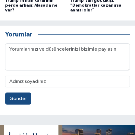
Trump'ın İran kararının
Trump'tan göç çıkışı:
perde arkası: Masada ne
"Demokratlar kazanırsa
var?
aynısı olur"
Yorumlar
Gönder