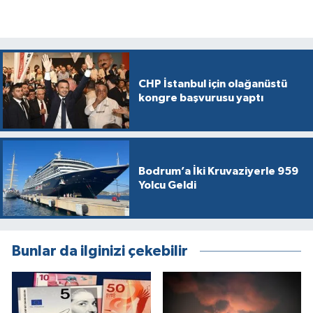
CHP İstanbul için olağanüstü
kongre başvurusu yaptı
Bodrum’a İki Kruvaziyerle 959
Yolcu Geldi
Bunlar da ilginizi çekebilir