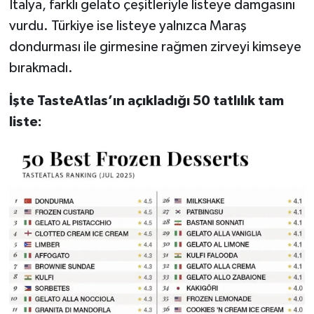
İtalya, farklı gelato çeşitleriyle listeye damgasını
vurdu. Türkiye ise listeye yalnızca Maraş
dondurması ile girmesine rağmen zirveyi kimseye
bırakmadı.
İşte TasteAtlas’ın açıkladığı 50 tatlılık tam
liste: