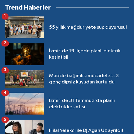
Trend Haberler
1
55 yıllık mağduriyete suç duyurusu!
2
İzmir'de 19 ilçede planlı elektrik
kesintisi!
3
Madde bağımlısı mücadelesi: 3
genç dipsiz kuyudan kurtuldu
4
İzmir'de 31 Temmuz'da planlı
elektrik kesintisi
5
Hilal Yelekçi ile DJ Agah Uz ayrıldı!