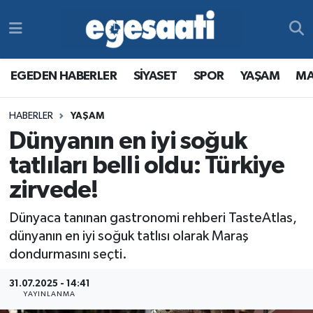
Foto Galeri
SİYASET
EGEDEN HABERLER
Hava Durumu
EGEDEN HABERLER
SİYASET
SPOR
YAŞAM
MA
Video
SPOR
SİYASET
Trafik Durumu
HABERLER
YAŞAM
Yazarlar
YAŞAM
SPOR
Süper Lig Puan Durumu ve Fikstür
Dünyanın en iyi soğuk
MAGAZİN
YAŞAM
Tüm Manşetler
tatlıları belli oldu: Türkiye
zirvede!
RESMİ REKLAMLAR
MAGAZİN
Son Dakika Haberleri
Dünyaca tanınan gastronomi rehberi TasteAtlas,
RESMİ REKLAMLAR
Haber Arşivi
dünyanın en iyi soğuk tatlısı olarak Maraş
dondurmasını seçti.
Egemax TV
31.07.2025 - 14:41
YAYINLANMA