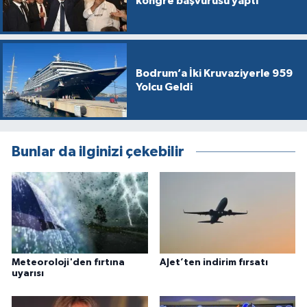
kongre başvurusu yaptı
Bodrum’a İki Kruvaziyerle 959
Yolcu Geldi
Bunlar da ilginizi çekebilir
Meteoroloji'den fırtına
AJet’ten indirim fırsatı
uyarısı