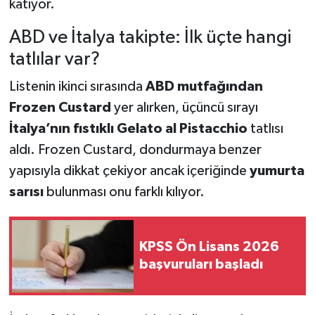
katıyor.
ABD ve İtalya takipte: İlk üçte hangi
tatlılar var?
Listenin ikinci sırasında
ABD mutfağından
Frozen Custard
yer alırken, üçüncü sırayı
İtalya’nın fıstıklı Gelato al Pistacchio
tatlısı
aldı. Frozen Custard, dondurmaya benzer
yapısıyla dikkat çekiyor ancak içeriğinde
yumurta
sarısı
bulunması onu farklı kılıyor.
KPSS Ön Lisans 2026
başvuruları başladı