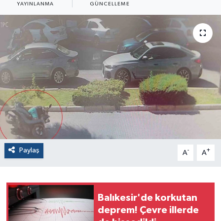
YAYINLANMA
GÜNCELLEME
Paylaş
-
+
A
A
Balıkesir'de korkutan
deprem! Çevre illerde