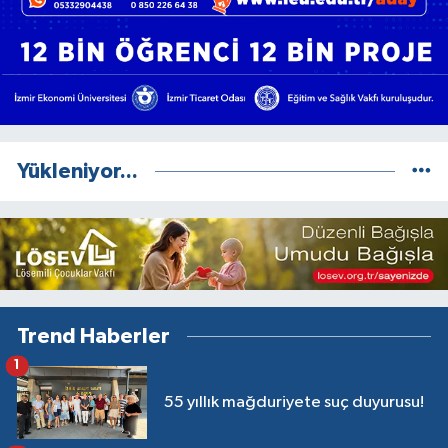
Yükleniyor...
Trend Haberler
1
55 yıllık mağduriyete suç duyurusu!