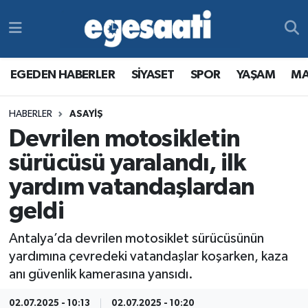
Foto Galeri
SİYASET
EGEDEN HABERLER
Hava Durumu
EGEDEN HABERLER
SİYASET
SPOR
YAŞAM
MA
Video
SPOR
SİYASET
Trafik Durumu
HABERLER
ASAYİŞ
Yazarlar
YAŞAM
SPOR
Süper Lig Puan Durumu ve Fikstür
Devrilen motosikletin
MAGAZİN
YAŞAM
Tüm Manşetler
sürücüsü yaralandı, ilk
yardım vatandaşlardan
RESMİ REKLAMLAR
MAGAZİN
Son Dakika Haberleri
geldi
RESMİ REKLAMLAR
Haber Arşivi
Antalya’da devrilen motosiklet sürücüsünün
yardımına çevredeki vatandaşlar koşarken, kaza
Egemax TV
anı güvenlik kamerasına yansıdı.
02.07.2025 - 10:13
02.07.2025 - 10:20