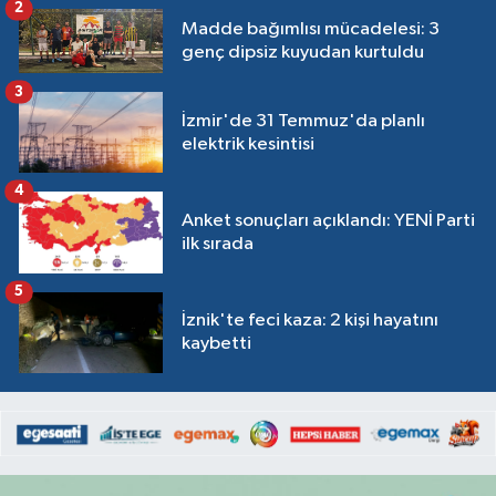
2
Madde bağımlısı mücadelesi: 3
genç dipsiz kuyudan kurtuldu
3
İzmir'de 31 Temmuz'da planlı
elektrik kesintisi
4
Anket sonuçları açıklandı: YENİ Parti
ilk sırada
5
İznik'te feci kaza: 2 kişi hayatını
kaybetti