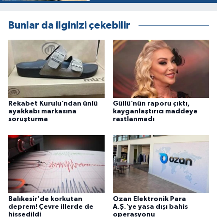
Bunlar da ilginizi çekebilir
Rekabet Kurulu’ndan ünlü
Güllü’nün raporu çıktı,
ayakkabı markasına
kayganlaştırıcı maddeye
soruşturma
rastlanmadı
Balıkesir'de korkutan
Ozan Elektronik Para
deprem! Çevre illerde de
A.Ş.'ye yasa dışı bahis
hissedildi
operasyonu