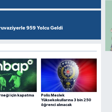
ruvaziyerle 959 Yolcu Geldi
neği için kapatma
Polis Meslek
Yüksekokullarına 3 bin 250
öğrenci alınacak