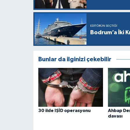
EDITÖRÜN SEÇTIĞI
Bodrum’a İki K
Bunlar da ilginizi çekebilir
30 ilde IŞİD operasyonu
Ahbap Der
davası