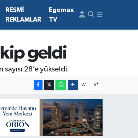
N
RESMİ
Egemax
REKLAMLAR
TV
akip geldi
n sayısı 28’e yükseldi.
-
+
A
A