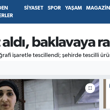
DEN
SİYASET
SPOR
YAŞAM
MAGAZİ
ERLER
 aldı, baklavaya r
i işaretle tescillendi; şehirde tescilli ürü