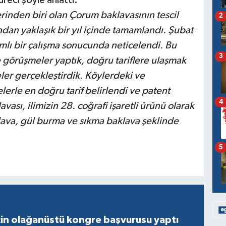
rinden biri olan Çorum baklavasının tescil
2
dan yaklaşık bir yıl içinde tamamlandı. Şubat
mlı bir çalışma sonucunda neticelendi. Bu
3
e görüşmeler yaptık, doğru tariflere ulaşmak
eler gerçekleştirdik. Köylerdeki ve
erle en doğru tarif belirlendi ve patent
4
ası, ilimizin 28. coğrafi işaretli ürünü olarak
lava, gül burma ve sıkma baklava şeklinde
5
çin olağanüstü kongre başvurusu yaptı