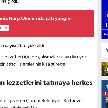
ına girdi.
niz Harp Okulu'nda çatı yangını
e
rün sayısı 28’e yükseldi.
Y
 lezzetleri için de çalışmalarını sürdürüyor.
in tescil işlemlerinin kısa sürede
 lezzetlerini tatmaya herkes
1
ili bilgi veren Çorum Belediyesi Kültür ve
reci şöyle anlattı: