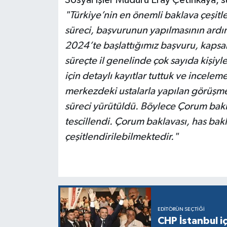
"Türkiye’nin en önemli baklava çeşitle
süreci, başvurunun yapılmasının ardın
2024’te başlattığımız başvuru, kapsa
süreçte il genelinde çok sayıda kişiyl
için detaylı kayıtlar tuttuk ve incelem
merkezdeki ustalarla yapılan görüşmel
süreci yürütüldü. Böylece Çorum baklav
tescillendi. Çorum baklavası, has bak
çeşitlendirilebilmektedir."
EDITÖRÜN SEÇTIĞI
CHP İstanbul i