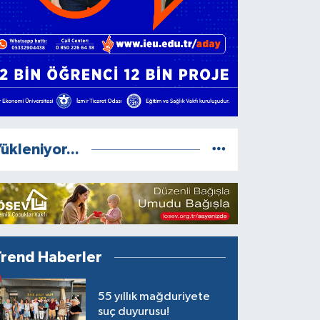
ükleniyor...
Trend Haberler
55 yıllık mağduriyete
suç duyurusu!