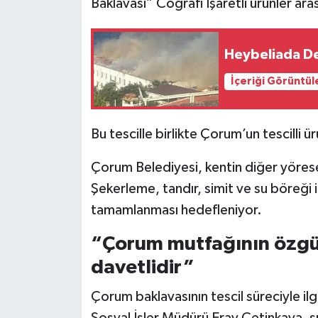
Baklavası” Coğrafi İşaretli ürünler aras
Heybeliada De
İçeriği Görüntül
Bu tescille birlikte Çorum’un tescilli ü
Çorum Belediyesi, kentin diğer yöresel
Şekerleme, tandır, simit ve su böreği iç
tamamlanması hedefleniyor.
“Çorum mutfağının özgün
davetlidir”
Çorum baklavasının tescil süreciyle ilg
Sosyal İşler Müdürü Eray Çetinkaya, sü