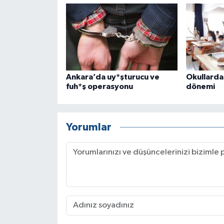
Ankara’da uy*şturucu ve
Okullarda
fuh*ş operasyonu
dönemi
Yorumlar