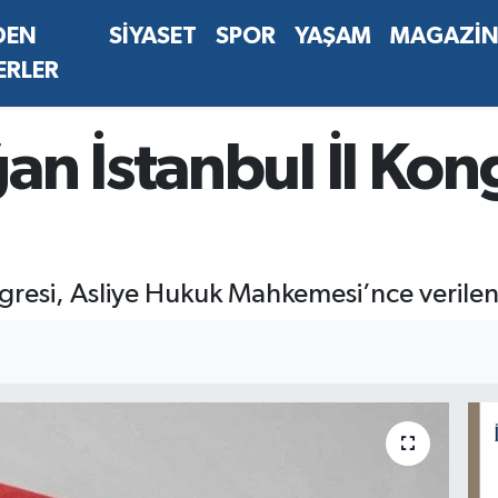
DEN
SİYASET
SPOR
YAŞAM
MAGAZİ
ERLER
n İstanbul İl Kong
resi, Asliye Hukuk Mahkemesi’nce verilen k