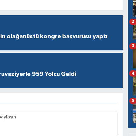
2
çin olağanüstü kongre başvurusu yaptı
3
ruvaziyerle 959 Yolcu Geldi
4
5