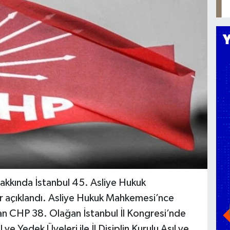
akkında İstanbul 45. Asliye Hukuk
 açıklandı. Asliye Hukuk Mahkemesi’nce
an CHP 38. Olağan İstanbul İl Kongresi’nde
l ve Yedek Üyeleri ile İl Disiplin Kurulu Asıl ve