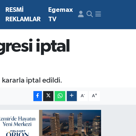
N
RESMİ
Egemax
REKLAMLAR
TV
resi iptal
ararla iptal edildi.
-
+
A
A