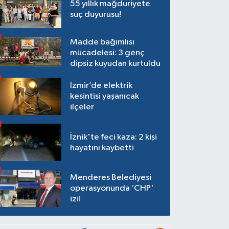
55 yıllık mağduriyete
suç duyurusu!
Madde bağımlısı
mücadelesi: 3 genç
dipsiz kuyudan kurtuldu
İzmir’de elektrik
kesintisi yaşanıcak
ilçeler
İznik'te feci kaza: 2 kişi
hayatını kaybetti
Menderes Belediyesi
operasyonunda ‘CHP'
izi!