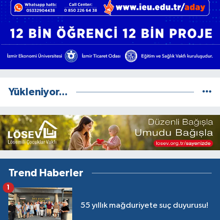
Yükleniyor...
Trend Haberler
1
55 yıllık mağduriyete suç duyurusu!