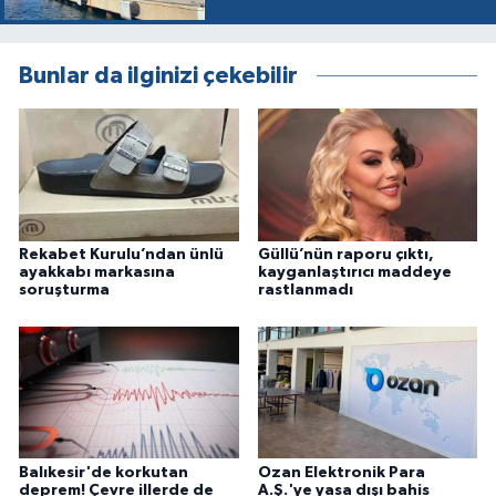
Bunlar da ilginizi çekebilir
Rekabet Kurulu’ndan ünlü
Güllü’nün raporu çıktı,
ayakkabı markasına
kayganlaştırıcı maddeye
soruşturma
rastlanmadı
Balıkesir'de korkutan
Ozan Elektronik Para
deprem! Çevre illerde de
A.Ş.'ye yasa dışı bahis