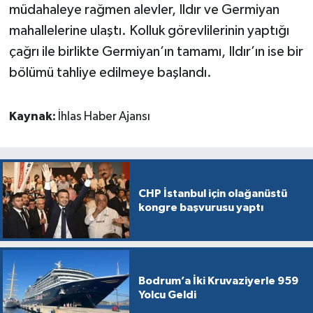
müdahaleye rağmen alevler, Ildır ve Germiyan
mahallelerine ulaştı. Kolluk görevlilerinin yaptığı
çağrı ile birlikte Germiyan’ın tamamı, Ildır’ın ise bir
bölümü tahliye edilmeye başlandı.
Kaynak:
İhlas Haber Ajansı
CHP İstanbul için olağanüstü
kongre başvurusu yaptı
Bodrum’a İki Kruvaziyerle 959
Yolcu Geldi