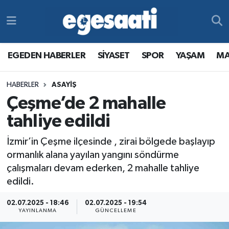
Foto Galeri
SİYASET
EGEDEN HABERLER
Hava Durumu
EGEDEN HABERLER
SİYASET
SPOR
YAŞAM
MA
Video
SPOR
SİYASET
Trafik Durumu
HABERLER
ASAYİŞ
Yazarlar
YAŞAM
SPOR
Süper Lig Puan Durumu ve Fikstür
Çeşme’de 2 mahalle
MAGAZİN
YAŞAM
Tüm Manşetler
tahliye edildi
İzmir’in Çeşme ilçesinde , zirai bölgede başlayıp
RESMİ REKLAMLAR
MAGAZİN
Son Dakika Haberleri
ormanlık alana yayılan yangını söndürme
çalışmaları devam ederken, 2 mahalle tahliye
RESMİ REKLAMLAR
Haber Arşivi
edildi.
Egemax TV
02.07.2025 - 18:46
02.07.2025 - 19:54
YAYINLANMA
GÜNCELLEME