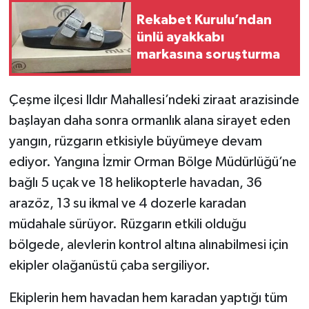
Rekabet Kurulu’ndan
ünlü ayakkabı
markasına soruşturma
Çeşme ilçesi Ildır Mahallesi’ndeki ziraat arazisinde
başlayan daha sonra ormanlık alana sirayet eden
yangın, rüzgarın etkisiyle büyümeye devam
ediyor. Yangına İzmir Orman Bölge Müdürlüğü’ne
bağlı 5 uçak ve 18 helikopterle havadan, 36
arazöz, 13 su ikmal ve 4 dozerle karadan
müdahale sürüyor. Rüzgarın etkili olduğu
bölgede, alevlerin kontrol altına alınabilmesi için
ekipler olağanüstü çaba sergiliyor.
Ekiplerin hem havadan hem karadan yaptığı tüm