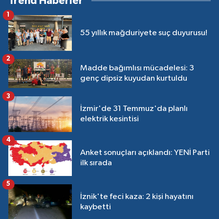
Trend Haberler
1
55 yıllık mağduriyete suç duyurusu!
2
Madde bağımlısı mücadelesi: 3
genç dipsiz kuyudan kurtuldu
3
İzmir'de 31 Temmuz'da planlı
elektrik kesintisi
4
Anket sonuçları açıklandı: YENİ Parti
ilk sırada
5
İznik'te feci kaza: 2 kişi hayatını
kaybetti