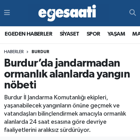
Foto Galeri
SİYASET
EGEDEN HABERLER
Hava Durumu
EGEDEN HABERLER
SİYASET
SPOR
YAŞAM
MA
Video
SPOR
SİYASET
Trafik Durumu
HABERLER
BURDUR
Yazarlar
YAŞAM
SPOR
Süper Lig Puan Durumu ve Fikstür
Burdur’da jandarmadan
MAGAZİN
YAŞAM
Tüm Manşetler
ormanlık alanlarda yangın
nöbeti
RESMİ REKLAMLAR
MAGAZİN
Son Dakika Haberleri
Burdur İl Jandarma Komutanlığı ekipleri,
RESMİ REKLAMLAR
Haber Arşivi
yaşanabilecek yangınların önüne geçmek ve
vatandaşları bilinçlendirmek amacıyla ormanlık
Egemax TV
alanlarda 24 saat esasına göre devriye
faaliyetlerini aralıksız sürdürüyor.