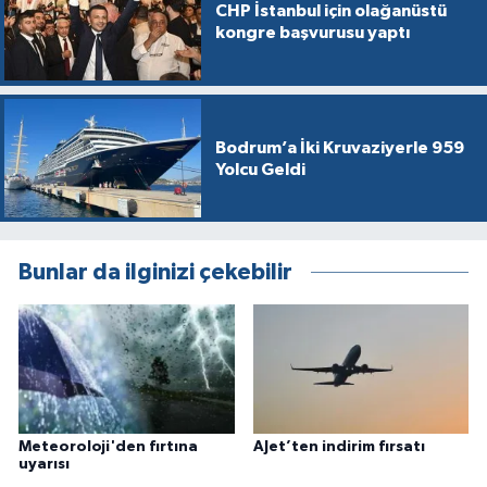
CHP İstanbul için olağanüstü
kongre başvurusu yaptı
Bodrum’a İki Kruvaziyerle 959
Yolcu Geldi
Bunlar da ilginizi çekebilir
Meteoroloji'den fırtına
AJet’ten indirim fırsatı
uyarısı