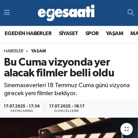
Foto Galeri
SİYASET
EGEDEN HABERLER
Hava Durumu
EGEDEN HABERLER
SİYASET
SPOR
YAŞAM
MA
Video
SPOR
SİYASET
Trafik Durumu
HABERLER
YAŞAM
Yazarlar
YAŞAM
SPOR
Süper Lig Puan Durumu ve Fikstür
Bu Cuma vizyonda yer
MAGAZİN
YAŞAM
Tüm Manşetler
alacak filmler belli oldu
Sinemaseverleri 18 Temmuz Cuma günü vizyona
RESMİ REKLAMLAR
MAGAZİN
Son Dakika Haberleri
girecek yeni filmler bekliyor.
RESMİ REKLAMLAR
Haber Arşivi
17.07.2025 - 17:34
17.07.2025 - 18:17
YAYINLANMA
GÜNCELLEME
Egemax TV