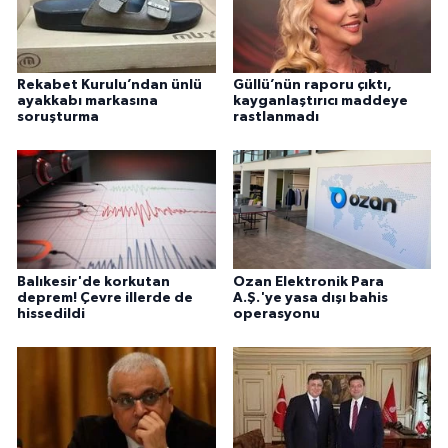
Rekabet Kurulu’ndan ünlü
Güllü’nün raporu çıktı,
ayakkabı markasına
kayganlaştırıcı maddeye
soruşturma
rastlanmadı
Balıkesir'de korkutan
Ozan Elektronik Para
deprem! Çevre illerde de
A.Ş.'ye yasa dışı bahis
hissedildi
operasyonu