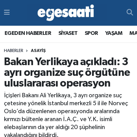
Foto Galeri
SİYASET
EGEDEN HABERLER
Hava Durumu
EGEDEN HABERLER
SİYASET
SPOR
YAŞAM
MA
Video
SPOR
SİYASET
Trafik Durumu
HABERLER
ASAYİŞ
Yazarlar
YAŞAM
SPOR
Süper Lig Puan Durumu ve Fikstür
Bakan Yerlikaya açıkladı: 3
MAGAZİN
YAŞAM
Tüm Manşetler
ayrı organize suç örgütüne
uluslararası operasyon
RESMİ REKLAMLAR
MAGAZİN
Son Dakika Haberleri
İçişleri Bakanı Ali Yerlikaya, 3 ayrı organize suç
RESMİ REKLAMLAR
Haber Arşivi
çetesine yönelik İstanbul merkezli 5 il ile Norveç
Oslo’da düzenlenen operasyonda aralarında
Egemax TV
kırmızı bültenle aranan İ.A.Ç. ve Y.K. isimli
elebaşlarının da yer aldığı 20 şüphelinin
yakalandığını bildirdi.