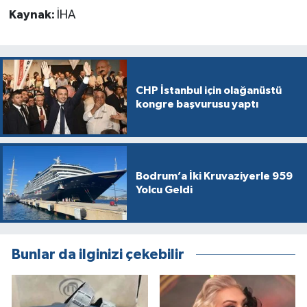
Kaynak:
İHA
CHP İstanbul için olağanüstü
kongre başvurusu yaptı
Bodrum’a İki Kruvaziyerle 959
Yolcu Geldi
Bunlar da ilginizi çekebilir