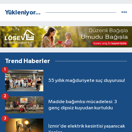
Yükleniyor...
Trend Haberler
1
55 yıllık mağduriyete suç duyurusu!
2
Madde bağımlısı mücadelesi: 3
genç dipsiz kuyudan kurtuldu
3
İzmir’de elektrik kesintisi yaşanıcak