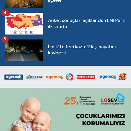
ilçeler
4
Anket sonuçları açıklandı: YENİ Parti
ilk sırada
5
İznik'te feci kaza: 2 kişi hayatını
kaybetti