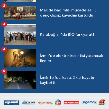
2
Madde bağımlısı mücadelesi: 3
genç dipsiz kuyudan kurtuldu
3
Karabağlar 'da BİO fark yarattı
4
İzmir’de elektrik kesintisi yaşanıcak
ilçeler
5
İznik'te feci kaza: 2 kişi hayatını
kaybetti