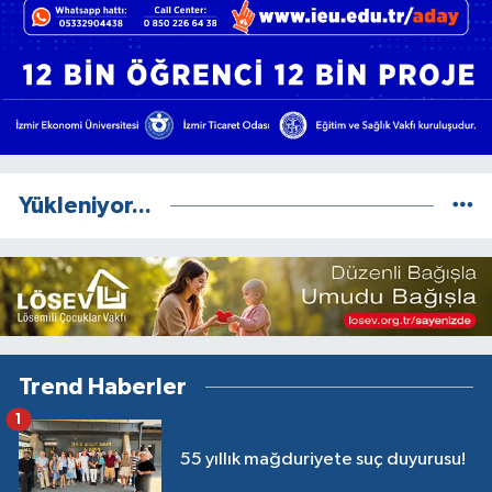
Yükleniyor...
Trend Haberler
1
55 yıllık mağduriyete suç duyurusu!