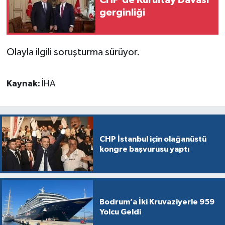
CHP’de Kurultay Davası
gerginliği
Olayla ilgili soruşturma sürüyor.
Kaynak:
İHA
CHP İstanbul için olağanüstü
kongre başvurusu yaptı
Bodrum’a İki Kruvaziyerle 959
Yolcu Geldi