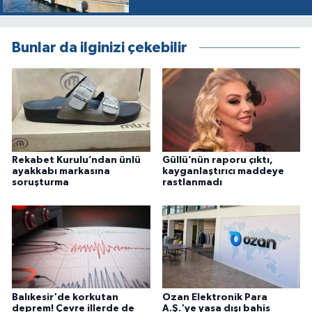
Bunlar da ilginizi çekebilir
Rekabet Kurulu’ndan ünlü
Güllü’nün raporu çıktı,
ayakkabı markasına
kayganlaştırıcı maddeye
soruşturma
rastlanmadı
Balıkesir'de korkutan
Ozan Elektronik Para
deprem! Çevre illerde de
A.Ş.'ye yasa dışı bahis