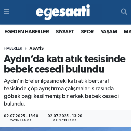
Foto Galeri
SİYASET
EGEDEN HABERLER
Hava Durumu
EGEDEN HABERLER
SİYASET
SPOR
YAŞAM
MA
Video
SPOR
SİYASET
Trafik Durumu
HABERLER
ASAYİŞ
Yazarlar
YAŞAM
SPOR
Süper Lig Puan Durumu ve Fikstür
Aydın’da katı atık tesisinde
MAGAZİN
YAŞAM
Tüm Manşetler
bebek cesedi bulundu
Aydın’ın Efeler ilçesindeki katı atık bertaraf
RESMİ REKLAMLAR
MAGAZİN
Son Dakika Haberleri
tesisinde çöp ayrıştırma çalışmaları sırasında
göbek bağı kesilmemiş bir erkek bebek cesedi
RESMİ REKLAMLAR
Haber Arşivi
bulundu.
Egemax TV
02.07.2025 - 13:10
02.07.2025 - 13:20
YAYINLANMA
GÜNCELLEME