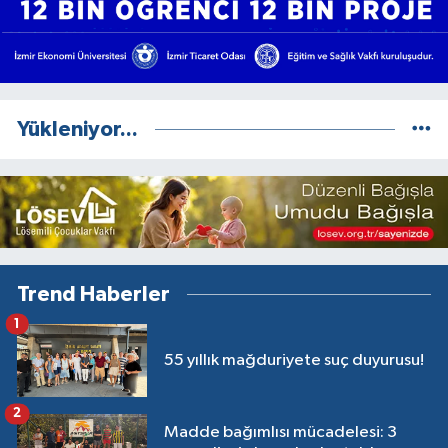
Yükleniyor...
Trend Haberler
1
55 yıllık mağduriyete suç duyurusu!
2
Madde bağımlısı mücadelesi: 3