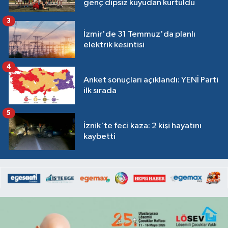
genç dipsiz kuyudan kurtuldu
3
İzmir'de 31 Temmuz'da planlı
elektrik kesintisi
4
Anket sonuçları açıklandı: YENİ Parti
ilk sırada
5
İznik'te feci kaza: 2 kişi hayatını
kaybetti