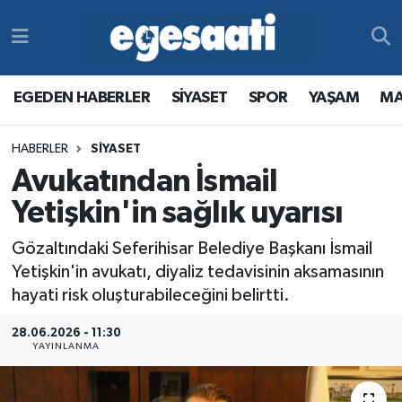
Foto Galeri
SİYASET
EGEDEN HABERLER
Hava Durumu
EGEDEN HABERLER
SİYASET
SPOR
YAŞAM
MA
Video
SPOR
SİYASET
Trafik Durumu
HABERLER
SİYASET
Yazarlar
YAŞAM
SPOR
Süper Lig Puan Durumu ve Fikstür
Avukatından İsmail
MAGAZİN
YAŞAM
Tüm Manşetler
Yetişkin'in sağlık uyarısı
Gözaltındaki Seferihisar Belediye Başkanı İsmail
RESMİ REKLAMLAR
MAGAZİN
Son Dakika Haberleri
Yetişkin'in avukatı, diyaliz tedavisinin aksamasının
hayati risk oluşturabileceğini belirtti.
RESMİ REKLAMLAR
Haber Arşivi
28.06.2026 - 11:30
Egemax TV
YAYINLANMA