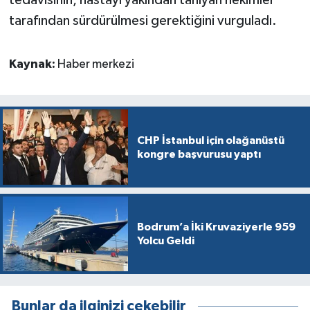
tedavisinin, hastayı yakından tanıyan hekimler
tarafından sürdürülmesi gerektiğini vurguladı.
Kaynak:
Haber merkezi
CHP İstanbul için olağanüstü
kongre başvurusu yaptı
Bodrum’a İki Kruvaziyerle 959
Yolcu Geldi
Bunlar da ilginizi çekebilir