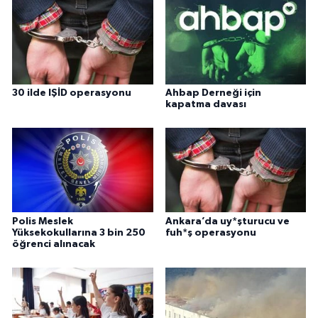
30 ilde IŞİD operasyonu
Ahbap Derneği için
kapatma davası
Polis Meslek
Ankara’da uy*şturucu ve
Yüksekokullarına 3 bin 250
fuh*ş operasyonu
öğrenci alınacak