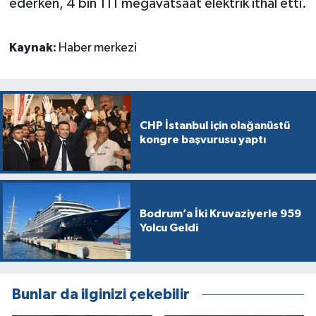
ederken, 4 bin 111 megavatsaat elektrik ithal etti.
Kaynak:
Haber merkezi
CHP İstanbul için olağanüstü
kongre başvurusu yaptı
Bodrum’a İki Kruvaziyerle 959
Yolcu Geldi
Bunlar da ilginizi çekebilir