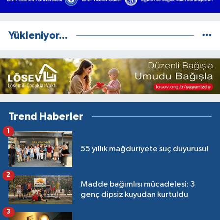
Yükleniyor...
Trend Haberler
1
55 yıllık mağduriyete suç duyurusu!
2
Madde bağımlısı mücadelesi: 3
genç dipsiz kuyudan kurtuldu
3