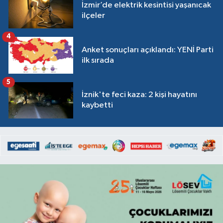
İzmir’de elektrik kesintisi yaşanıcak
ilçeler
4
Anket sonuçları açıklandı: YENİ Parti
ilk sırada
5
İznik'te feci kaza: 2 kişi hayatını
kaybetti