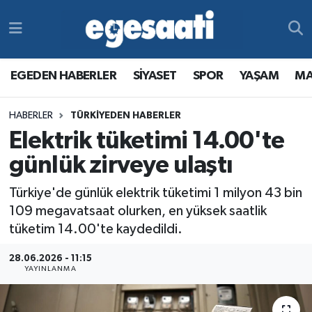
Foto Galeri
SİYASET
EGEDEN HABERLER
Hava Durumu
EGEDEN HABERLER
SİYASET
SPOR
YAŞAM
MA
Video
SPOR
SİYASET
Trafik Durumu
HABERLER
TÜRKİYEDEN HABERLER
Yazarlar
YAŞAM
SPOR
Süper Lig Puan Durumu ve Fikstür
Elektrik tüketimi 14.00'te
MAGAZİN
YAŞAM
Tüm Manşetler
günlük zirveye ulaştı
Türkiye'de günlük elektrik tüketimi 1 milyon 43 bin
RESMİ REKLAMLAR
MAGAZİN
Son Dakika Haberleri
109 megavatsaat olurken, en yüksek saatlik
tüketim 14.00'te kaydedildi.
RESMİ REKLAMLAR
Haber Arşivi
28.06.2026 - 11:15
Egemax TV
YAYINLANMA