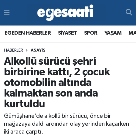
Foto Galeri
SİYASET
EGEDEN HABERLER
Hava Durumu
EGEDEN HABERLER
SİYASET
SPOR
YAŞAM
MA
Video
SPOR
SİYASET
Trafik Durumu
HABERLER
ASAYİŞ
Yazarlar
YAŞAM
SPOR
Süper Lig Puan Durumu ve Fikstür
Alkollü sürücü şehri
MAGAZİN
YAŞAM
Tüm Manşetler
birbirine kattı, 2 çocuk
otomobilin altında
RESMİ REKLAMLAR
MAGAZİN
Son Dakika Haberleri
kalmaktan son anda
RESMİ REKLAMLAR
Haber Arşivi
kurtuldu
Gümüşhane’de alkollü bir sürücü, önce bir
Egemax TV
mağazaya daldı ardından olay yerinden kaçarken
iki araca çarptı.