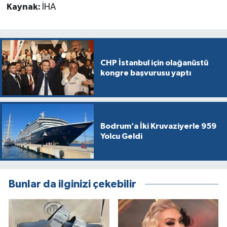
Kaynak:
İHA
CHP İstanbul için olağanüstü
kongre başvurusu yaptı
Bodrum’a İki Kruvaziyerle 959
Yolcu Geldi
Bunlar da ilginizi çekebilir