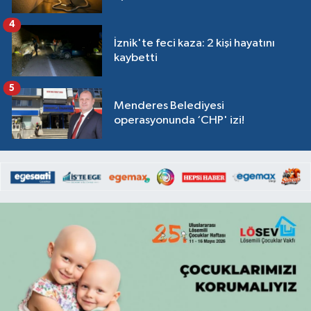
4
İznik'te feci kaza: 2 kişi hayatını
kaybetti
5
Menderes Belediyesi
operasyonunda ‘CHP' izi!