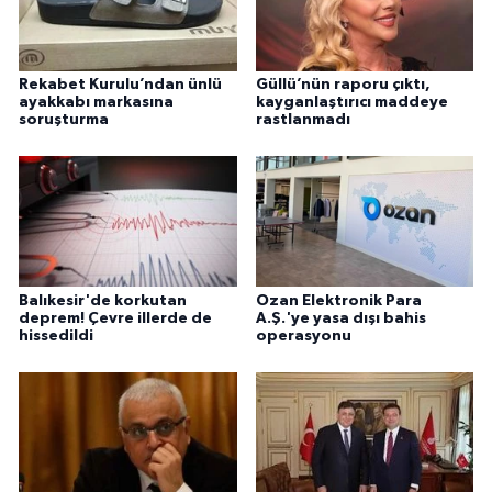
Rekabet Kurulu’ndan ünlü
Güllü’nün raporu çıktı,
ayakkabı markasına
kayganlaştırıcı maddeye
soruşturma
rastlanmadı
Balıkesir'de korkutan
Ozan Elektronik Para
deprem! Çevre illerde de
A.Ş.'ye yasa dışı bahis
hissedildi
operasyonu