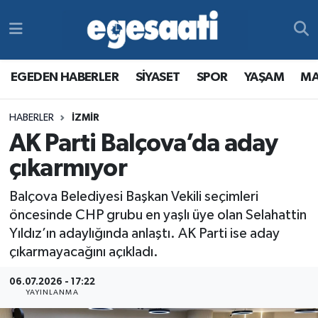
Foto Galeri
SİYASET
EGEDEN HABERLER
Hava Durumu
EGEDEN HABERLER
SİYASET
SPOR
YAŞAM
MA
Video
SPOR
SİYASET
Trafik Durumu
HABERLER
İZMİR
Yazarlar
YAŞAM
SPOR
Süper Lig Puan Durumu ve Fikstür
AK Parti Balçova’da aday
MAGAZİN
YAŞAM
Tüm Manşetler
çıkarmıyor
Balçova Belediyesi Başkan Vekili seçimleri
RESMİ REKLAMLAR
MAGAZİN
Son Dakika Haberleri
öncesinde CHP grubu en yaşlı üye olan Selahattin
Yıldız’ın adaylığında anlaştı. AK Parti ise aday
RESMİ REKLAMLAR
Haber Arşivi
çıkarmayacağını açıkladı.
Egemax TV
06.07.2026 - 17:22
YAYINLANMA