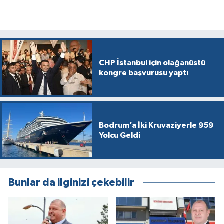
CHP İstanbul için olağanüstü
kongre başvurusu yaptı
Bodrum’a İki Kruvaziyerle 959
Yolcu Geldi
Bunlar da ilginizi çekebilir