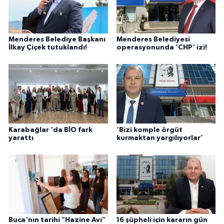
Menderes Belediye Başkanı
Menderes Belediyesi
İlkay Çiçek tutuklandı!
operasyonunda ‘CHP' izi!
Karabağlar 'da BİO fark
‘Bizi komple örgüt
yarattı
kurmaktan yargılıyorlar’
Buca'nın tarihi "Hazine Avı"
16 şüpheli için kararın gün