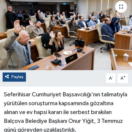
Paylaş
-
+
A
A
Seferihisar Cumhuriyet Başsavcılığı'nın talimatıyla
yürütülen soruşturma kapsamında gözaltına
alınan ve ev hapsi kararı ile serbest bırakılan
Balçova Belediye Başkanı Onur Yiğit, 3 Temmuz
günü görevden uzaklaştırıldı.