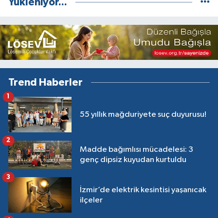
Yükleniyor...
Trend Haberler
1
55 yıllık mağduriyete suç duyurusu!
2
Madde bağımlısı mücadelesi: 3
genç dipsiz kuyudan kurtuldu
3
İzmir’de elektrik kesintisi yaşanıcak
ilçeler