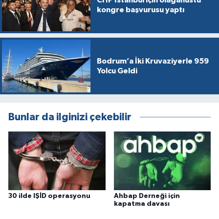
kongre başvurusu yaptı
Bodrum’a İki Kruvaziyerle 959
Yolcu Geldi
Bunlar da ilginizi çekebilir
30 ilde IŞİD operasyonu
Ahbap Derneği için
kapatma davası