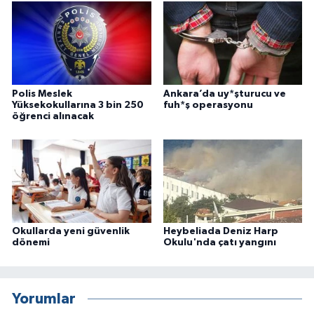
Polis Meslek
Ankara’da uy*şturucu ve
Yüksekokullarına 3 bin 250
fuh*ş operasyonu
öğrenci alınacak
Okullarda yeni güvenlik
Heybeliada Deniz Harp
dönemi
Okulu'nda çatı yangını
Yorumlar