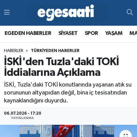
Foto Galeri
SİYASET
EGEDEN HABERLER
Hava Durumu
EGEDEN HABERLER
SİYASET
SPOR
YAŞAM
MA
Video
SPOR
SİYASET
Trafik Durumu
HABERLER
TÜRKİYEDEN HABERLER
Yazarlar
YAŞAM
SPOR
Süper Lig Puan Durumu ve Fikstür
İSKİ'den Tuzla'daki TOKİ
MAGAZİN
YAŞAM
Tüm Manşetler
İddialarına Açıklama
İSKİ, Tuzla'daki TOKİ konutlarında yaşanan atık su
RESMİ REKLAMLAR
MAGAZİN
Son Dakika Haberleri
sorununun altyapıdan değil, bina iç tesisatından
kaynaklandığını duyurdu.
RESMİ REKLAMLAR
Haber Arşivi
06.07.2026 - 17:20
Egemax TV
YAYINLANMA