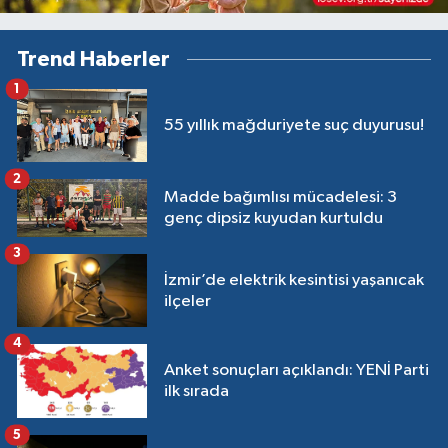
Trend Haberler
1
55 yıllık mağduriyete suç duyurusu!
2
Madde bağımlısı mücadelesi: 3
genç dipsiz kuyudan kurtuldu
3
İzmir’de elektrik kesintisi yaşanıcak
ilçeler
4
Anket sonuçları açıklandı: YENİ Parti
ilk sırada
5