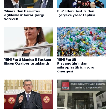
Yılmaz’dan Demirtaş
BBP lideri Destici'den
açıklaması: Kararı yargı
'çerçeve yasa' tepkisi
verecek
YENİ Parti Manisa İl Başkanı
YENİ Partili
İlksen Özalper tutuklandı
Rızvanoğlu'ndan
mikroplastik için soru
önergesi