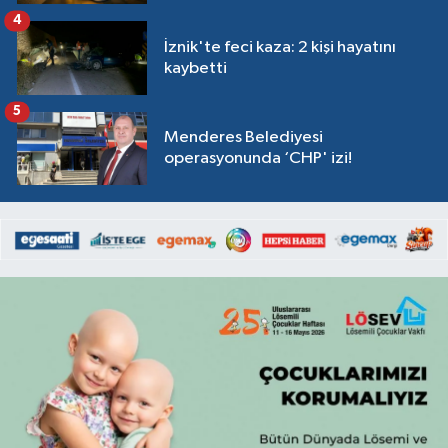
4
İznik'te feci kaza: 2 kişi hayatını
kaybetti
5
Menderes Belediyesi
operasyonunda ‘CHP' izi!