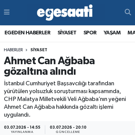
Foto Galeri
SİYASET
EGEDEN HABERLER
Hava Durumu
EGEDEN HABERLER
SİYASET
SPOR
YAŞAM
MA
Video
SPOR
SİYASET
Trafik Durumu
HABERLER
SİYASET
Yazarlar
YAŞAM
SPOR
Süper Lig Puan Durumu ve Fikstür
Ahmet Can Ağbaba
MAGAZİN
YAŞAM
Tüm Manşetler
gözaltına alındı
İstanbul Cumhuriyet Başsavcılığı tarafından
RESMİ REKLAMLAR
MAGAZİN
Son Dakika Haberleri
yürütülen yolsuzluk soruşturması kapsamında,
CHP Malatya Milletvekili Veli Ağbaba’nın yeğeni
RESMİ REKLAMLAR
Haber Arşivi
Ahmet Can Ağbaba hakkında gözaltı işlemi
uygulandı.
Egemax TV
03.07.2026 - 14:55
03.07.2026 - 20:10
YAYINLANMA
GÜNCELLEME