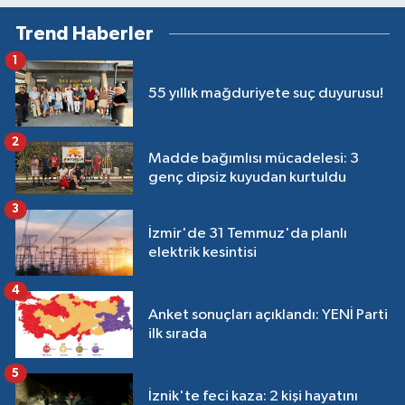
Trend Haberler
1
55 yıllık mağduriyete suç duyurusu!
2
Madde bağımlısı mücadelesi: 3
genç dipsiz kuyudan kurtuldu
3
İzmir'de 31 Temmuz'da planlı
elektrik kesintisi
4
Anket sonuçları açıklandı: YENİ Parti
ilk sırada
5
İznik'te feci kaza: 2 kişi hayatını