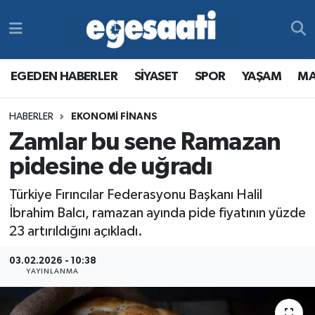
Foto Galeri
SİYASET
EGEDEN HABERLER
Hava Durumu
EGEDEN HABERLER
SİYASET
SPOR
YAŞAM
MA
Video
SPOR
SİYASET
Trafik Durumu
HABERLER
EKONOMİ FİNANS
Yazarlar
YAŞAM
SPOR
Süper Lig Puan Durumu ve Fikstür
Zamlar bu sene Ramazan
MAGAZİN
YAŞAM
Tüm Manşetler
pidesine de uğradı
Türkiye Fırıncılar Federasyonu Başkanı Halil
RESMİ REKLAMLAR
MAGAZİN
Son Dakika Haberleri
İbrahim Balcı, ramazan ayında pide fiyatının yüzde
23 artırıldığını açıkladı.
RESMİ REKLAMLAR
Haber Arşivi
03.02.2026 - 10:38
Egemax TV
YAYINLANMA