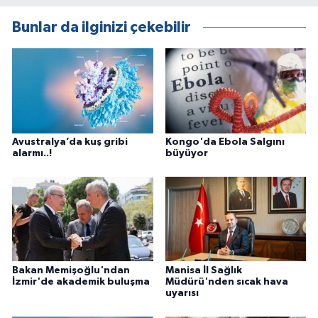
Bunlar da ilginizi çekebilir
Avustralya’da kuş gribi
Kongo'da Ebola Salgını
alarmı..!
büyüyor
Bakan Memişoğlu'ndan
Manisa İl Sağlık
İzmir'de akademik buluşma
Müdürü'nden sıcak hava
uyarısı