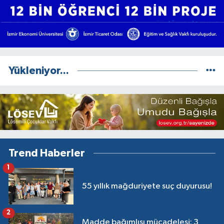
Yükleniyor...
Trend Haberler
1
55 yıllık mağduriyete suç duyurusu!
2
Madde bağımlısı mücadelesi: 3