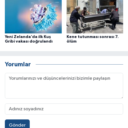
Yeni Zelanda’da ilk Kuş
Kene tutunması sonrası 7.
Gribi vakası doğrulandı
ölüm
Yorumlar
Gönder