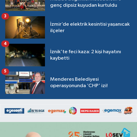
genç dipsiz kuyudan kurtuldu
3
İzmir’de elektrik kesintisi yaşanıcak
ilçeler
4
İznik'te feci kaza: 2 kişi hayatını
kaybetti
5
Menderes Belediyesi
operasyonunda ‘CHP' izi!