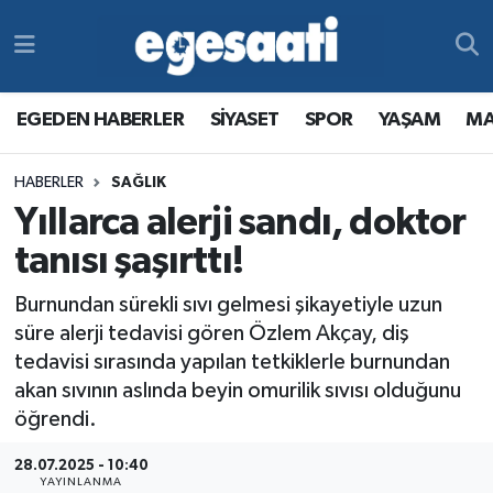
Foto Galeri
SİYASET
EGEDEN HABERLER
Hava Durumu
EGEDEN HABERLER
SİYASET
SPOR
YAŞAM
MA
Video
SPOR
SİYASET
Trafik Durumu
HABERLER
SAĞLIK
Yazarlar
YAŞAM
SPOR
Süper Lig Puan Durumu ve Fikstür
Yıllarca alerji sandı, doktor
MAGAZİN
YAŞAM
Tüm Manşetler
tanısı şaşırttı!
Burnundan sürekli sıvı gelmesi şikayetiyle uzun
RESMİ REKLAMLAR
MAGAZİN
Son Dakika Haberleri
süre alerji tedavisi gören Özlem Akçay, diş
tedavisi sırasında yapılan tetkiklerle burnundan
RESMİ REKLAMLAR
Haber Arşivi
akan sıvının aslında beyin omurilik sıvısı olduğunu
öğrendi.
Egemax TV
28.07.2025 - 10:40
YAYINLANMA