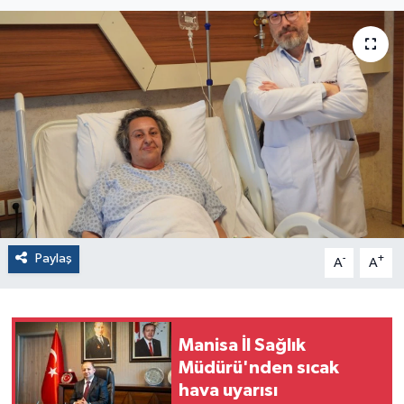
Paylaş
-
+
A
A
Manisa İl Sağlık
Müdürü'nden sıcak
hava uyarısı