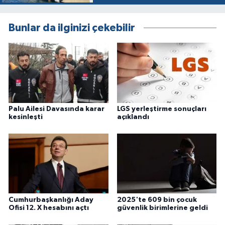
Bunlar da ilginizi çekebilir
Palu Ailesi Davasında karar
LGS yerleştirme sonuçları
kesinleşti
açıklandı
Cumhurbaşkanlığı Aday
2025'te 609 bin çocuk
Ofisi 12. X hesabını açtı
güvenlik birimlerine geldi