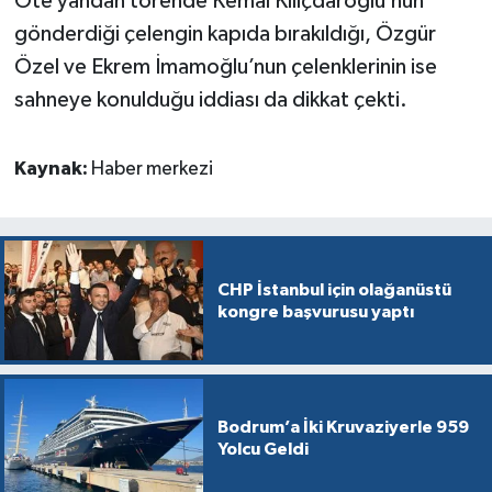
Öte yandan törende Kemal Kılıçdaroğlu’nun
gönderdiği çelengin kapıda bırakıldığı, Özgür
Özel ve Ekrem İmamoğlu’nun çelenklerinin ise
sahneye konulduğu iddiası da dikkat çekti.
Kaynak:
Haber merkezi
CHP İstanbul için olağanüstü
kongre başvurusu yaptı
Bodrum’a İki Kruvaziyerle 959
Yolcu Geldi