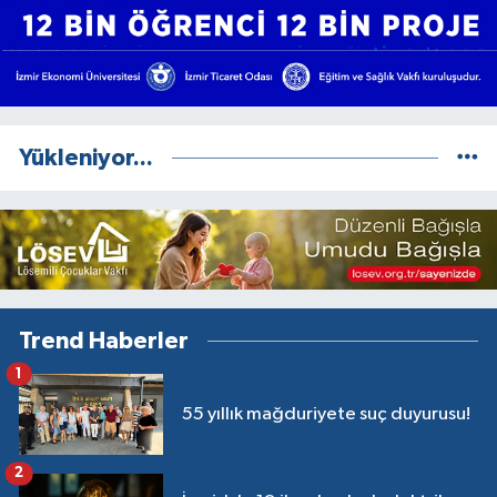
Yükleniyor...
Trend Haberler
1
55 yıllık mağduriyete suç duyurusu!
2