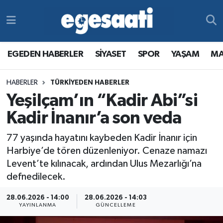
Foto Galeri
SİYASET
EGEDEN HABERLER
Hava Durumu
EGEDEN HABERLER
SİYASET
SPOR
YAŞAM
MA
Video
SPOR
SİYASET
Trafik Durumu
HABERLER
TÜRKİYEDEN HABERLER
Yazarlar
YAŞAM
SPOR
Süper Lig Puan Durumu ve Fikstür
Yeşilçam’ın “Kadir Abi”si
MAGAZİN
YAŞAM
Tüm Manşetler
Kadir İnanır’a son veda
77 yaşında hayatını kaybeden Kadir İnanır için
RESMİ REKLAMLAR
MAGAZİN
Son Dakika Haberleri
Harbiye’de tören düzenleniyor. Cenaze namazı
Levent’te kılınacak, ardından Ulus Mezarlığı’na
RESMİ REKLAMLAR
Haber Arşivi
defnedilecek.
Egemax TV
28.06.2026 - 14:00
28.06.2026 - 14:03
YAYINLANMA
GÜNCELLEME