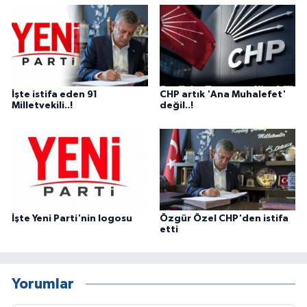
İşte istifa eden 91
CHP artık 'Ana Muhalefet'
Milletvekili..!
değil..!
İşte Yeni Parti'nin logosu
Özgür Özel CHP'den istifa
etti
Yorumlar