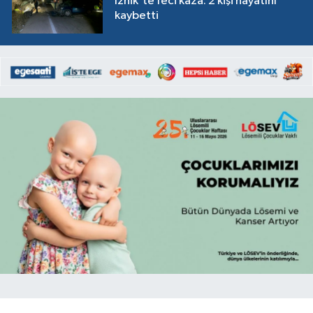
İznik'te feci kaza: 2 kişi hayatını
kaybetti