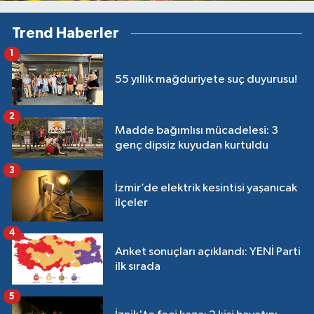
Trend Haberler
1
55 yıllık mağduriyete suç duyurusu!
2
Madde bağımlısı mücadelesi: 3
genç dipsiz kuyudan kurtuldu
3
İzmir’de elektrik kesintisi yaşanıcak
ilçeler
4
Anket sonuçları açıklandı: YENİ Parti
ilk sırada
5