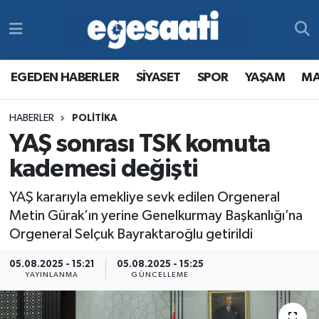
Foto Galeri
SİYASET
EGEDEN HABERLER
Hava Durumu
EGEDEN HABERLER
SİYASET
SPOR
YAŞAM
MA
Video
SPOR
SİYASET
Trafik Durumu
HABERLER
POLITIKA
Yazarlar
YAŞAM
SPOR
Süper Lig Puan Durumu ve Fikstür
YAŞ sonrası TSK komuta
MAGAZİN
YAŞAM
Tüm Manşetler
kademesi değişti
YAŞ kararıyla emekliye sevk edilen Orgeneral
RESMİ REKLAMLAR
MAGAZİN
Son Dakika Haberleri
Metin Gürak’ın yerine Genelkurmay Başkanlığı’na
Orgeneral Selçuk Bayraktaroğlu getirildi
RESMİ REKLAMLAR
Haber Arşivi
05.08.2025 - 15:21
05.08.2025 - 15:25
Egemax TV
YAYINLANMA
GÜNCELLEME