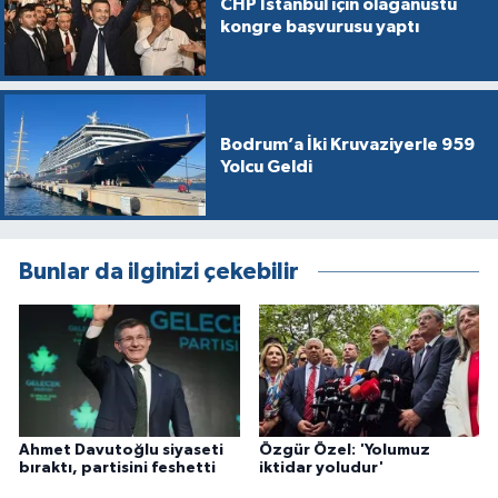
CHP İstanbul için olağanüstü
kongre başvurusu yaptı
Bodrum’a İki Kruvaziyerle 959
Yolcu Geldi
Bunlar da ilginizi çekebilir
Ahmet Davutoğlu siyaseti
Özgür Özel: 'Yolumuz
bıraktı, partisini feshetti
iktidar yoludur'