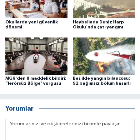
Okullarda yeni güvenlik
Heybeliada Deniz Harp
dönemi
Okulu'nda çatı yangını
MGK'den 8 maddelik bildiri:
Beş ilde yangın bilançosu:
'Terörsüz Bölge' vurgusu
92 bağımsız bölüm hasarlı
Yorumlar