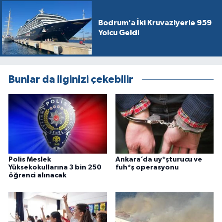
Bodrum’a İki Kruvaziyerle 959
Yolcu Geldi
Bunlar da ilginizi çekebilir
Polis Meslek
Ankara’da uy*şturucu ve
Yüksekokullarına 3 bin 250
fuh*ş operasyonu
öğrenci alınacak