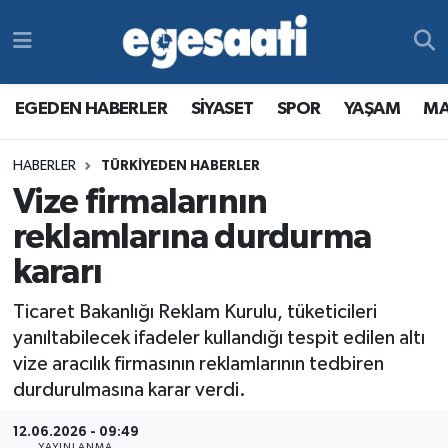
Foto Galeri
SİYASET
EGEDEN HABERLER
Hava Durumu
EGEDEN HABERLER
SİYASET
SPOR
YAŞAM
MA
Video
SPOR
SİYASET
Trafik Durumu
HABERLER
TÜRKİYEDEN HABERLER
Yazarlar
YAŞAM
SPOR
Süper Lig Puan Durumu ve Fikstür
Vize firmalarının
MAGAZİN
YAŞAM
Tüm Manşetler
reklamlarına durdurma
kararı
RESMİ REKLAMLAR
MAGAZİN
Son Dakika Haberleri
Ticaret Bakanlığı Reklam Kurulu, tüketicileri
RESMİ REKLAMLAR
Haber Arşivi
yanıltabilecek ifadeler kullandığı tespit edilen altı
vize aracılık firmasının reklamlarının tedbiren
Egemax TV
durdurulmasına karar verdi.
12.06.2026 - 09:49
YAYINLANMA