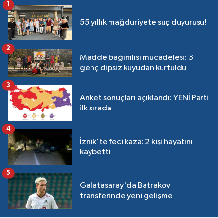
1
55 yıllık mağduriyete suç duyurusu!
2
Madde bağımlısı mücadelesi: 3
genç dipsiz kuyudan kurtuldu
3
Anket sonuçları açıklandı: YENİ Parti
ilk sırada
4
İznik'te feci kaza: 2 kişi hayatını
kaybetti
5
Galatasaray'da Batrakov
transferinde yeni gelişme