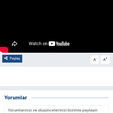
Paylaş
-
+
A
A
Yorumlar