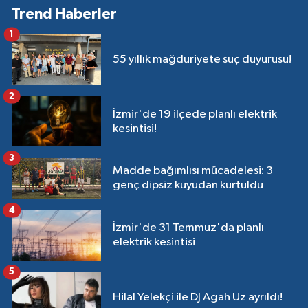
Trend Haberler
1
55 yıllık mağduriyete suç duyurusu!
2
İzmir'de 19 ilçede planlı elektrik
kesintisi!
3
Madde bağımlısı mücadelesi: 3
genç dipsiz kuyudan kurtuldu
4
İzmir'de 31 Temmuz'da planlı
elektrik kesintisi
5
Hilal Yelekçi ile DJ Agah Uz ayrıldı!