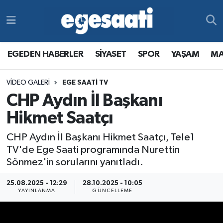
Foto Galeri
SİYASET
EGEDEN HABERLER
Hava Durumu
EGEDEN HABERLER
SİYASET
SPOR
YAŞAM
MA
Video
SPOR
SİYASET
Trafik Durumu
VIDEO GALERI
EGE SAATI TV
Yazarlar
YAŞAM
SPOR
Süper Lig Puan Durumu ve Fikstür
CHP Aydın İl Başkanı
MAGAZİN
YAŞAM
Tüm Manşetler
Hikmet Saatçı
CHP Aydın İl Başkanı Hikmet Saatçı, Tele1
RESMİ REKLAMLAR
MAGAZİN
Son Dakika Haberleri
TV'de Ege Saati programında Nurettin
Sönmez'in sorularını yanıtladı.
RESMİ REKLAMLAR
Haber Arşivi
25.08.2025 - 12:29
28.10.2025 - 10:05
Egemax TV
YAYINLANMA
GÜNCELLEME