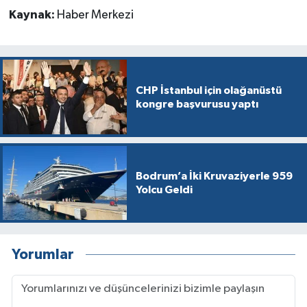
Kaynak:
Haber Merkezi
CHP İstanbul için olağanüstü
kongre başvurusu yaptı
Bodrum’a İki Kruvaziyerle 959
Yolcu Geldi
Yorumlar