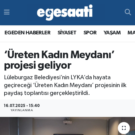
Foto Galeri
SİYASET
EGEDEN HABERLER
Hava Durumu
EGEDEN HABERLER
SİYASET
SPOR
YAŞAM
MA
Video
SPOR
SİYASET
Trafik Durumu
‘Üreten Kadın Meydanı’
Yazarlar
YAŞAM
SPOR
Süper Lig Puan Durumu ve Fikstür
projesi geliyor
MAGAZİN
YAŞAM
Tüm Manşetler
Lüleburgaz Belediyesi’nin LYKA’da hayata
RESMİ REKLAMLAR
MAGAZİN
Son Dakika Haberleri
geçireceği ‘Üreten Kadın Meydanı’ projesinin ilk
paydaş toplantısı gerçekleştirildi.
RESMİ REKLAMLAR
Haber Arşivi
16.07.2025 - 15:40
YAYINLANMA
Egemax TV