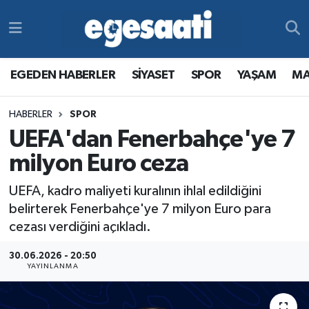
Foto Galeri
SİYASET
EGEDEN HABERLER
Hava Durumu
EGEDEN HABERLER
SİYASET
SPOR
YAŞAM
MA
Video
SPOR
SİYASET
Trafik Durumu
HABERLER
SPOR
Yazarlar
YAŞAM
SPOR
Süper Lig Puan Durumu ve Fikstür
UEFA'dan Fenerbahçe'ye 7
MAGAZİN
YAŞAM
Tüm Manşetler
milyon Euro ceza
UEFA, kadro maliyeti kuralının ihlal edildiğini
RESMİ REKLAMLAR
MAGAZİN
Son Dakika Haberleri
belirterek Fenerbahçe'ye 7 milyon Euro para
cezası verdiğini açıkladı.
RESMİ REKLAMLAR
Haber Arşivi
30.06.2026 - 20:50
Egemax TV
YAYINLANMA