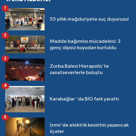
1
55 yıllık mağduriyete suç duyurusu!
2
Madde bağımlısı mücadelesi: 3
genç dipsiz kuyudan kurtuldu
3
Zorba Balesi Hierapolis'te
sanatseverlerle buluştu
4
Karabağlar 'da BİO fark yarattı
5
İzmir’de elektrik kesintisi yaşanıcak
ilçeler