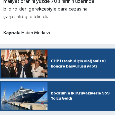
maliyet oranını yüzde 70 sınırının üzerinde
bildirdikleri gerekçesiyle para cezasına
çarptırıldığı bildirildi.
Kaynak:
Haber Merkezi
CHP İstanbul için olağanüstü
kongre başvurusu yaptı
Bodrum’a İki Kruvaziyerle 959
Yolcu Geldi