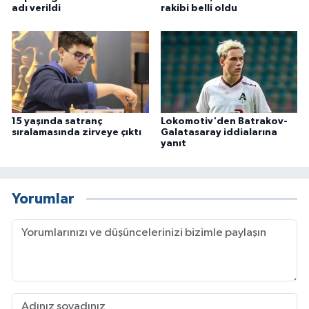
adı verildi
rakibi belli oldu
15 yaşında satranç
Lokomotiv'den Batrakov-
sıralamasında zirveye çıktı
Galatasaray iddialarına
yanıt
Yorumlar