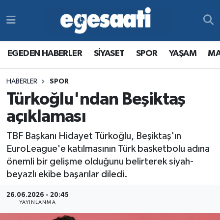
Foto Galeri
SİYASET
EGEDEN HABERLER
Hava Durumu
EGEDEN HABERLER
SİYASET
SPOR
YAŞAM
MA
Video
SPOR
SİYASET
Trafik Durumu
HABERLER
SPOR
Yazarlar
YAŞAM
SPOR
Süper Lig Puan Durumu ve Fikstür
Türkoğlu'ndan Beşiktaş
MAGAZİN
YAŞAM
Tüm Manşetler
açıklaması
TBF Başkanı Hidayet Türkoğlu, Beşiktaş'ın
RESMİ REKLAMLAR
MAGAZİN
Son Dakika Haberleri
EuroLeague'e katılmasının Türk basketbolu adına
önemli bir gelişme olduğunu belirterek siyah-
RESMİ REKLAMLAR
Haber Arşivi
beyazlı ekibe başarılar diledi.
Egemax TV
26.06.2026 - 20:45
YAYINLANMA