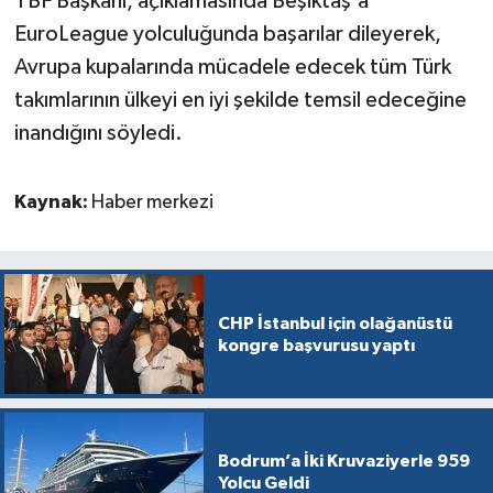
TBF Başkanı, açıklamasında Beşiktaş'a
EuroLeague yolculuğunda başarılar dileyerek,
Avrupa kupalarında mücadele edecek tüm Türk
takımlarının ülkeyi en iyi şekilde temsil edeceğine
inandığını söyledi.
Kaynak:
Haber merkezi
CHP İstanbul için olağanüstü
kongre başvurusu yaptı
Bodrum’a İki Kruvaziyerle 959
Yolcu Geldi