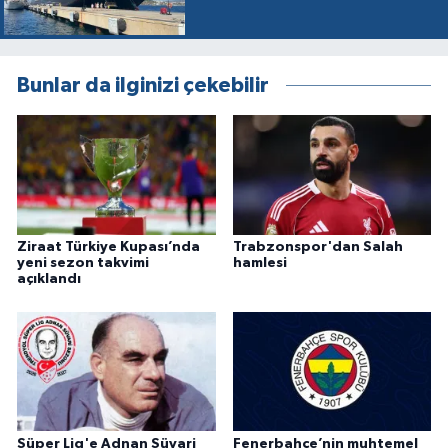
Bunlar da ilginizi çekebilir
Ziraat Türkiye Kupası’nda
Trabzonspor'dan Salah
yeni sezon takvimi
hamlesi
açıklandı
Süper Lig'e Adnan Süvari
Fenerbahçe’nin muhtemel