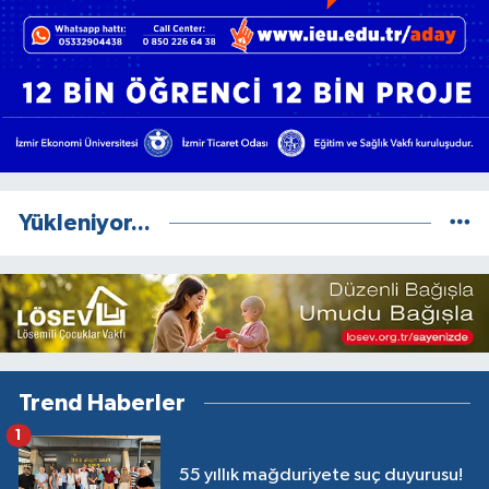
Yükleniyor...
Trend Haberler
1
55 yıllık mağduriyete suç duyurusu!