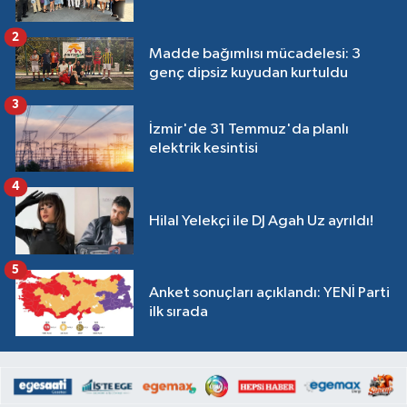
2
Madde bağımlısı mücadelesi: 3
genç dipsiz kuyudan kurtuldu
3
İzmir'de 31 Temmuz'da planlı
elektrik kesintisi
4
Hilal Yelekçi ile DJ Agah Uz ayrıldı!
5
Anket sonuçları açıklandı: YENİ Parti
ilk sırada