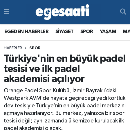
Foto Galeri
SİYASET
EGEDEN HABERLER
Hava Durumu
EGEDEN HABERLER
SİYASET
SPOR
YAŞAM
MA
Video
SPOR
SİYASET
Trafik Durumu
HABERLER
SPOR
Yazarlar
YAŞAM
SPOR
Süper Lig Puan Durumu ve Fikstür
Türkiye'nin en büyük padel
MAGAZİN
YAŞAM
Tüm Manşetler
tesisi ve ilk padel
akademisi açılıyor
RESMİ REKLAMLAR
MAGAZİN
Son Dakika Haberleri
Orange Padel Spor Kulübü, İzmir Bayraklı’daki
RESMİ REKLAMLAR
Haber Arşivi
Westpark AVM’de hayata geçireceği yedi kortluk
dev tesisiyle Türkiye’nin en büyük padel merkezini
Egemax TV
açmaya hazırlanıyor. Bu merkez, yalnızca bir spor
tesisi değil; aynı zamanda ülkemizde kurulacak ilk
padel akademisi olacak.