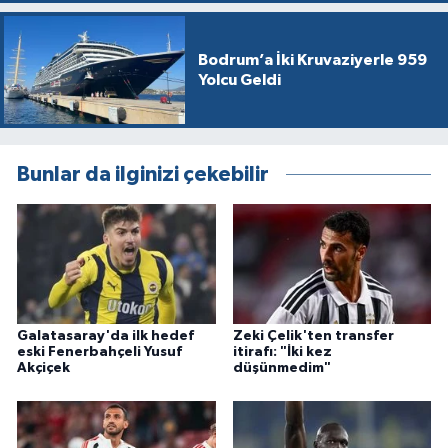
Bodrum’a İki Kruvaziyerle 959
Yolcu Geldi
Bunlar da ilginizi çekebilir
Galatasaray'da ilk hedef
Zeki Çelik'ten transfer
eski Fenerbahçeli Yusuf
itirafı: "İki kez
Akçiçek
düşünmedim"