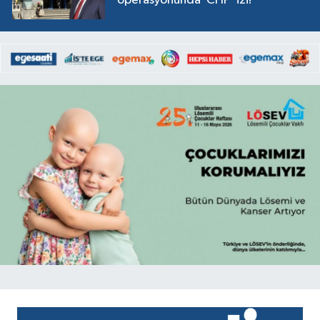
operasyonunda ‘CHP' izi!