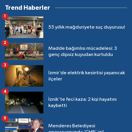
Trend Haberler
1
55 yıllık mağduriyete suç duyurusu!
2
Madde bağımlısı mücadelesi: 3
genç dipsiz kuyudan kurtuldu
3
İzmir’de elektrik kesintisi yaşanıcak
ilçeler
4
İznik'te feci kaza: 2 kişi hayatını
kaybetti
5
Menderes Belediyesi