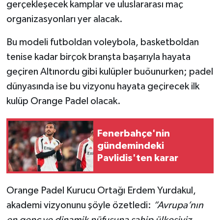
gerçekleşecek kamplar ve uluslararası maç
organizasyonları yer alacak.
Bu modeli futboldan voleybola, basketboldan
tenise kadar birçok branşta başarıyla hayata
geçiren Altınordu gibi kulüpler buöunurken; padel
dünyasında ise bu vizyonu hayata geçirecek ilk
kulüp Orange Padel olacak.
Fenerbahçe'nin
gündemindeki
Pavlidis'ten karar
Orange Padel Kurucu Ortağı Erdem Yurdakul,
akademi vizyonunu şöyle özetledi:
“Avrupa’nın