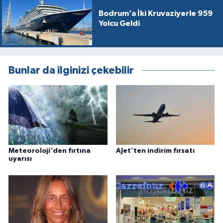
Bodrum’a İki Kruvaziyerle 959
Yolcu Geldi
Bunlar da ilginizi çekebilir
Meteoroloji'den fırtına
AJet’ten indirim fırsatı
uyarısı