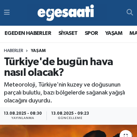
Foto Galeri
SİYASET
EGEDEN HABERLER
Hava Durumu
EGEDEN HABERLER
SİYASET
SPOR
YAŞAM
MA
Video
SPOR
SİYASET
Trafik Durumu
HABERLER
YAŞAM
Yazarlar
YAŞAM
SPOR
Süper Lig Puan Durumu ve Fikstür
Türkiye'de bugün hava
MAGAZİN
YAŞAM
Tüm Manşetler
nasıl olacak?
Meteoroloji, Türkiye'nin kuzey ve doğusunun
RESMİ REKLAMLAR
MAGAZİN
Son Dakika Haberleri
parçalı bulutlu, bazı bölgelerde sağanak yağışlı
olacağını duyurdu.
RESMİ REKLAMLAR
Haber Arşivi
13.08.2025 - 08:30
13.08.2025 - 09:23
Egemax TV
YAYINLANMA
GÜNCELLEME