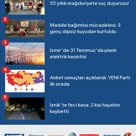
55 yıllık mağduriyete suç duyurusu!
2
Madde bağımlısı mücadelesi: 3
genç dipsiz kuyudan kurtuldu
3
İzmir'de 31 Temmuz'da planlı
elektrik kesintisi
4
Anket sonuçları açıklandı: YENİ Parti
ilk sırada
5
İznik'te feci kaza: 2 kişi hayatını
kaybetti