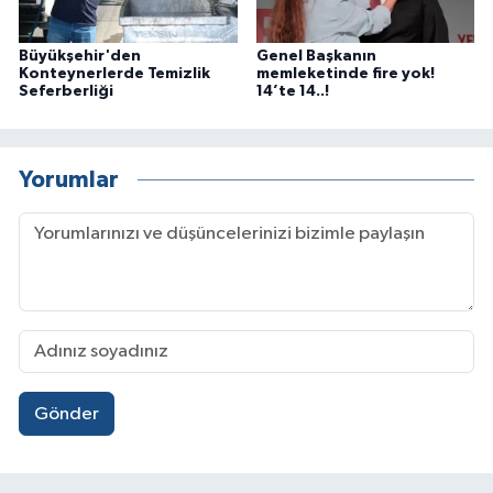
Büyükşehir'den
Genel Başkanın
Konteynerlerde Temizlik
memleketinde fire yok!
Seferberliği
14’te 14..!
Yorumlar
Gönder