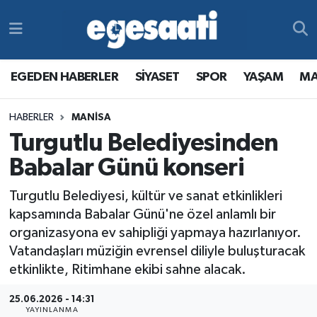
Foto Galeri
SİYASET
EGEDEN HABERLER
Hava Durumu
EGEDEN HABERLER
SİYASET
SPOR
YAŞAM
MA
Video
SPOR
SİYASET
Trafik Durumu
HABERLER
MANİSA
Yazarlar
YAŞAM
SPOR
Süper Lig Puan Durumu ve Fikstür
Turgutlu Belediyesinden
MAGAZİN
YAŞAM
Tüm Manşetler
Babalar Günü konseri
Turgutlu Belediyesi, kültür ve sanat etkinlikleri
RESMİ REKLAMLAR
MAGAZİN
Son Dakika Haberleri
kapsamında Babalar Günü'ne özel anlamlı bir
organizasyona ev sahipliği yapmaya hazırlanıyor.
RESMİ REKLAMLAR
Haber Arşivi
Vatandaşları müziğin evrensel diliyle buluşturacak
etkinlikte, Ritimhane ekibi sahne alacak.
Egemax TV
25.06.2026 - 14:31
YAYINLANMA