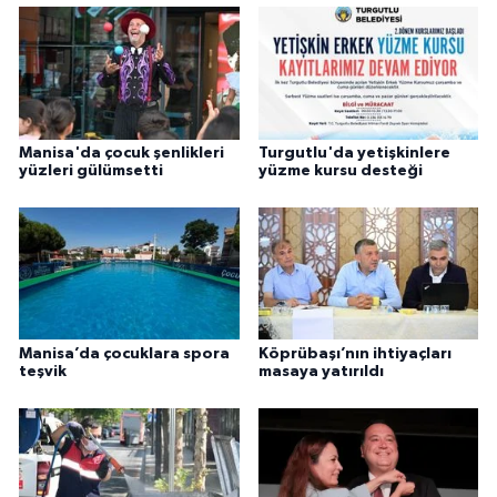
Manisa'da çocuk şenlikleri
Turgutlu'da yetişkinlere
yüzleri gülümsetti
yüzme kursu desteği
Manisa’da çocuklara spora
Köprübaşı’nın ihtiyaçları
teşvik
masaya yatırıldı