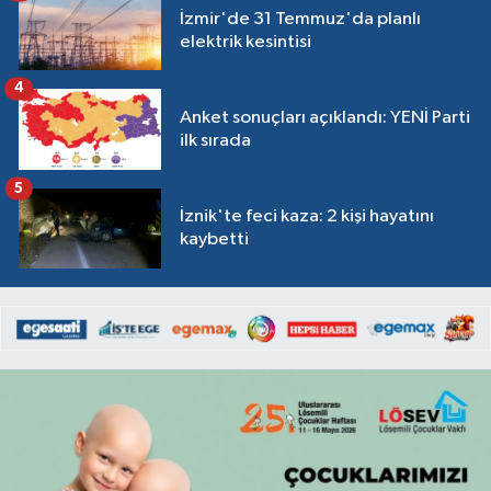
İzmir'de 31 Temmuz'da planlı
elektrik kesintisi
4
Anket sonuçları açıklandı: YENİ Parti
ilk sırada
5
İznik'te feci kaza: 2 kişi hayatını
kaybetti