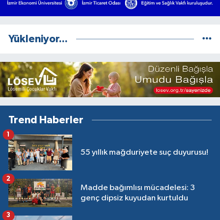
Yükleniyor...
Trend Haberler
1
55 yıllık mağduriyete suç duyurusu!
2
Madde bağımlısı mücadelesi: 3
genç dipsiz kuyudan kurtuldu
3