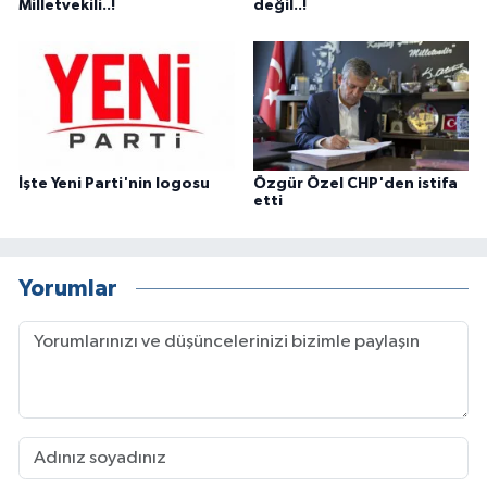
Milletvekili..!
değil..!
İşte Yeni Parti'nin logosu
Özgür Özel CHP'den istifa
etti
Yorumlar