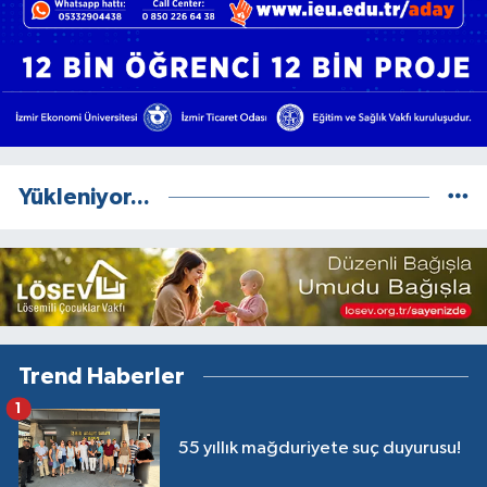
Yükleniyor...
Trend Haberler
1
55 yıllık mağduriyete suç duyurusu!