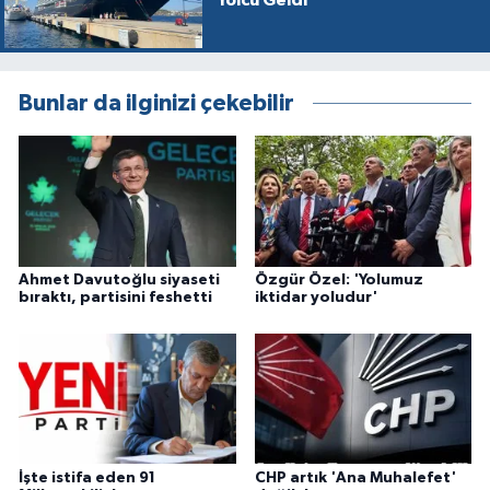
Yolcu Geldi
Bunlar da ilginizi çekebilir
Ahmet Davutoğlu siyaseti
Özgür Özel: 'Yolumuz
bıraktı, partisini feshetti
iktidar yoludur'
İşte istifa eden 91
CHP artık 'Ana Muhalefet'