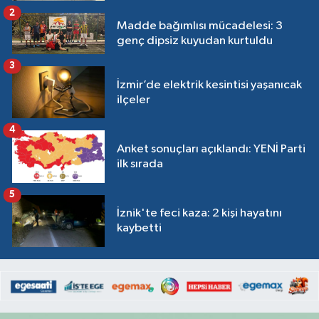
2
Madde bağımlısı mücadelesi: 3
genç dipsiz kuyudan kurtuldu
3
İzmir’de elektrik kesintisi yaşanıcak
ilçeler
4
Anket sonuçları açıklandı: YENİ Parti
ilk sırada
5
İznik'te feci kaza: 2 kişi hayatını
kaybetti