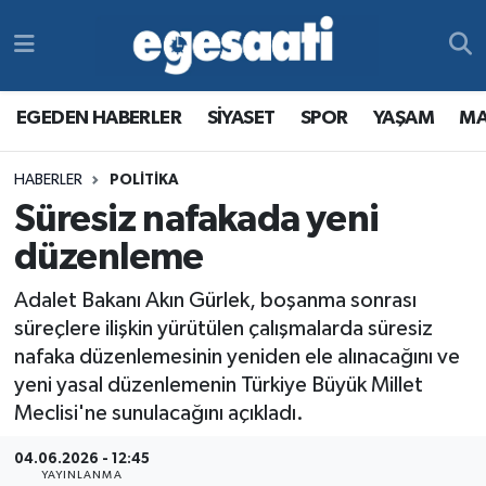
Foto Galeri
SİYASET
EGEDEN HABERLER
Hava Durumu
EGEDEN HABERLER
SİYASET
SPOR
YAŞAM
MA
Video
SPOR
SİYASET
Trafik Durumu
HABERLER
POLITIKA
Yazarlar
YAŞAM
SPOR
Süper Lig Puan Durumu ve Fikstür
Süresiz nafakada yeni
MAGAZİN
YAŞAM
Tüm Manşetler
düzenleme
Adalet Bakanı Akın Gürlek, boşanma sonrası
RESMİ REKLAMLAR
MAGAZİN
Son Dakika Haberleri
süreçlere ilişkin yürütülen çalışmalarda süresiz
nafaka düzenlemesinin yeniden ele alınacağını ve
RESMİ REKLAMLAR
Haber Arşivi
yeni yasal düzenlemenin Türkiye Büyük Millet
Meclisi'ne sunulacağını açıkladı.
Egemax TV
04.06.2026 - 12:45
YAYINLANMA