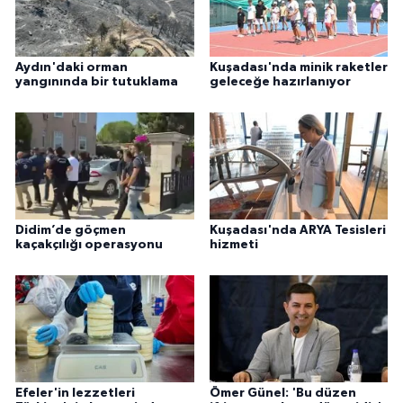
Aydın'daki orman
Kuşadası'nda minik raketler
yangınında bir tutuklama
geleceğe hazırlanıyor
Didim’de göçmen
Kuşadası'nda ARYA Tesisleri
kaçakçılığı operasyonu
hizmeti
Efeler'in lezzetleri
Ömer Günel: 'Bu düzen