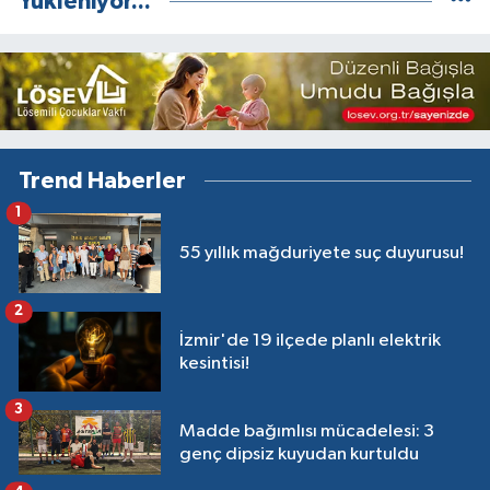
Yükleniyor...
Trend Haberler
1
55 yıllık mağduriyete suç duyurusu!
2
İzmir'de 19 ilçede planlı elektrik
kesintisi!
3
Madde bağımlısı mücadelesi: 3
genç dipsiz kuyudan kurtuldu