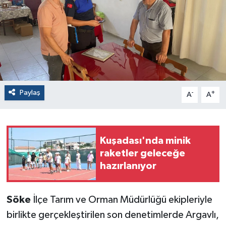
Paylaş
-
+
A
A
Kuşadası'nda minik
raketler geleceğe
hazırlanıyor
Söke
İlçe Tarım ve Orman Müdürlüğü ekipleriyle
birlikte gerçekleştirilen son denetimlerde Argavlı,