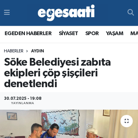
Foto Galeri
SİYASET
EGEDEN HABERLER
Hava Durumu
EGEDEN HABERLER
SİYASET
SPOR
YAŞAM
MA
Video
SPOR
SİYASET
Trafik Durumu
HABERLER
AYDIN
Yazarlar
YAŞAM
SPOR
Süper Lig Puan Durumu ve Fikstür
Söke Belediyesi zabıta
MAGAZİN
YAŞAM
Tüm Manşetler
ekipleri çöp şişçileri
denetlendi
RESMİ REKLAMLAR
MAGAZİN
Son Dakika Haberleri
30.07.2025 - 19:08
RESMİ REKLAMLAR
Haber Arşivi
YAYINLANMA
Egemax TV