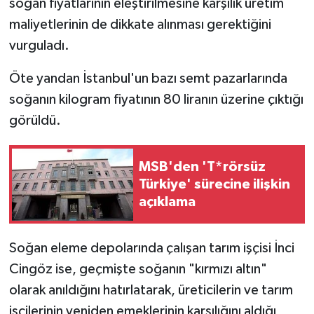
soğan fiyatlarının eleştirilmesine karşılık üretim
maliyetlerinin de dikkate alınması gerektiğini
vurguladı.
Öte yandan İstanbul'un bazı semt pazarlarında
soğanın kilogram fiyatının 80 liranın üzerine çıktığı
görüldü.
MSB'den 'T*rörsüz
Türkiye' sürecine ilişkin
açıklama
Soğan eleme depolarında çalışan tarım işçisi İnci
Cingöz ise, geçmişte soğanın "kırmızı altın"
olarak anıldığını hatırlatarak, üreticilerin ve tarım
işçilerinin yeniden emeklerinin karşılığını aldığı