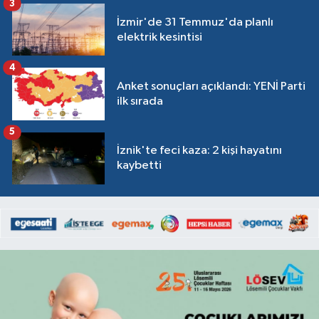
3
İzmir'de 31 Temmuz'da planlı
elektrik kesintisi
4
Anket sonuçları açıklandı: YENİ Parti
ilk sırada
5
İznik'te feci kaza: 2 kişi hayatını
kaybetti