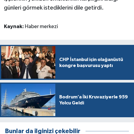
günleri görmek istediklerini dile getirdi.
Kaynak:
Haber merkezi
CHP İstanbul için olağanüstü
kongre başvurusu yaptı
Bodrum’a İki Kruvaziyerle 959
Yolcu Geldi
Bunlar da ilginizi çekebilir