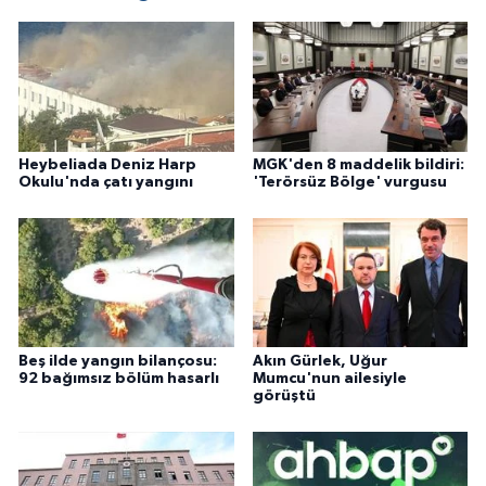
Heybeliada Deniz Harp
MGK'den 8 maddelik bildiri:
Okulu'nda çatı yangını
'Terörsüz Bölge' vurgusu
Beş ilde yangın bilançosu:
Akın Gürlek, Uğur
92 bağımsız bölüm hasarlı
Mumcu'nun ailesiyle
görüştü