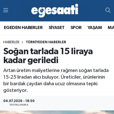
Foto Galeri
SİYASET
EGEDEN HABERLER
Hava Durumu
EGEDEN HABERLER
SİYASET
SPOR
YAŞAM
MA
Video
SPOR
SİYASET
Trafik Durumu
HABERLER
TÜRKİYEDEN HABERLER
Yazarlar
YAŞAM
SPOR
Süper Lig Puan Durumu ve Fikstür
Soğan tarlada 15 liraya
MAGAZİN
YAŞAM
Tüm Manşetler
kadar geriledi
Artan üretim maliyetlerine rağmen soğan tarlada
RESMİ REKLAMLAR
MAGAZİN
Son Dakika Haberleri
15-25 liradan alıcı buluyor. Üreticiler, ürünlerinin
bir bardak çaydan daha ucuz olmasına tepki
RESMİ REKLAMLAR
Haber Arşivi
gösteriyor.
Egemax TV
04.07.2026 - 18:50
YAYINLANMA