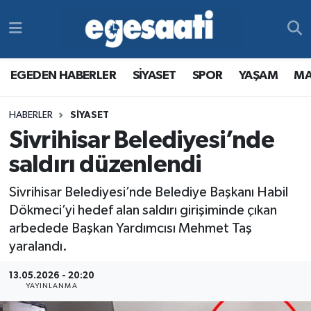
Foto Galeri
SİYASET
EGEDEN HABERLER
Hava Durumu
EGEDEN HABERLER
SİYASET
SPOR
YAŞAM
MA
Video
SPOR
SİYASET
Trafik Durumu
HABERLER
SİYASET
Yazarlar
YAŞAM
SPOR
Süper Lig Puan Durumu ve Fikstür
Sivrihisar Belediyesi’nde
MAGAZİN
YAŞAM
Tüm Manşetler
saldırı düzenlendi
Sivrihisar Belediyesi’nde Belediye Başkanı Habil
RESMİ REKLAMLAR
MAGAZİN
Son Dakika Haberleri
Dökmeci’yi hedef alan saldırı girişiminde çıkan
arbedede Başkan Yardımcısı Mehmet Taş
RESMİ REKLAMLAR
Haber Arşivi
yaralandı.
Egemax TV
13.05.2026 - 20:20
YAYINLANMA