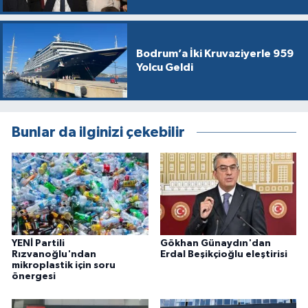
Bodrum’a İki Kruvaziyerle 959
Yolcu Geldi
Bunlar da ilginizi çekebilir
YENİ Partili
Gökhan Günaydın'dan
Rızvanoğlu'ndan
Erdal Beşikçioğlu eleştirisi
mikroplastik için soru
önergesi