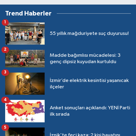
Trend Haberler
1
55 yıllık mağduriyete suç duyurusu!
2
Madde bağımlısı mücadelesi: 3
genç dipsiz kuyudan kurtuldu
3
İzmir’de elektrik kesintisi yaşanıcak
ilçeler
4
Anket sonuçları açıklandı: YENİ Parti
ilk sırada
5
İznik'te feci kaza: 2 kişi hayatını