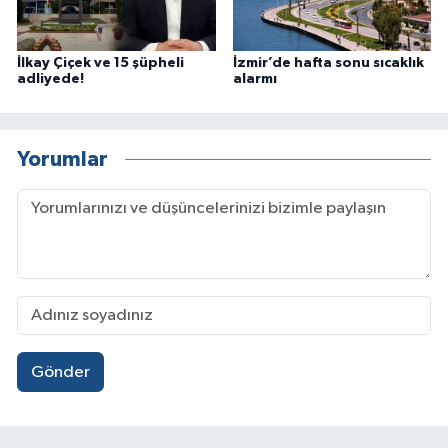
İlkay Çiçek ve 15 şüpheli
İzmir’de hafta sonu sıcaklık
adliyede!
alarmı
Yorumlar
Gönder