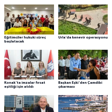
Eğitimciler hukuki süreç
Urla’da kenevir operasyonu
başlatacak
Konak'ta imzalar fırsat
Başkan Eşki'den Çamdibi
eşitliği için atıldı
çıkarması