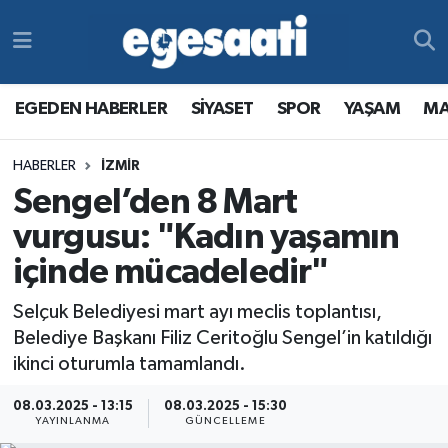
Foto Galeri
SİYASET
EGEDEN HABERLER
Hava Durumu
EGEDEN HABERLER
SİYASET
SPOR
YAŞAM
MA
Video
SPOR
SİYASET
Trafik Durumu
HABERLER
İZMİR
Yazarlar
YAŞAM
SPOR
Süper Lig Puan Durumu ve Fikstür
Sengel’den 8 Mart
MAGAZİN
YAŞAM
Tüm Manşetler
vurgusu: "Kadın yaşamın
içinde mücadeledir"
RESMİ REKLAMLAR
MAGAZİN
Son Dakika Haberleri
Selçuk Belediyesi mart ayı meclis toplantısı,
RESMİ REKLAMLAR
Haber Arşivi
Belediye Başkanı Filiz Ceritoğlu Sengel’in katıldığı
ikinci oturumla tamamlandı.
Egemax TV
08.03.2025 - 13:15
08.03.2025 - 15:30
YAYINLANMA
GÜNCELLEME