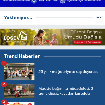
Yükleniyor...
Trend Haberler
1
55 yıllık mağduriyete suç duyurusu!
2
Madde bağımlısı mücadelesi: 3
genç dipsiz kuyudan kurtuldu
3