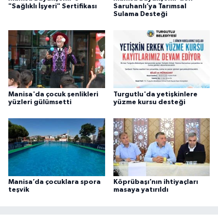
"Sağlıklı İşyeri" Sertifikası
Saruhanlı’ya Tarımsal
Sulama Desteği
Manisa'da çocuk şenlikleri
Turgutlu'da yetişkinlere
yüzleri gülümsetti
yüzme kursu desteği
Manisa’da çocuklara spora
Köprübaşı’nın ihtiyaçları
teşvik
masaya yatırıldı