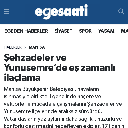
Foto Galeri
SİYASET
EGEDEN HABERLER
Hava Durumu
EGEDEN HABERLER
SİYASET
SPOR
YAŞAM
MA
Video
SPOR
SİYASET
Trafik Durumu
HABERLER
MANİSA
Yazarlar
YAŞAM
SPOR
Süper Lig Puan Durumu ve Fikstür
Şehzadeler ve
MAGAZİN
YAŞAM
Tüm Manşetler
Yunusemre’de eş zamanlı
ilaçlama
RESMİ REKLAMLAR
MAGAZİN
Son Dakika Haberleri
Manisa Büyükşehir Belediyesi, havaların
RESMİ REKLAMLAR
Haber Arşivi
ısınmasıyla birlikte il genelinde haşere ve
vektörlerle mücadele çalışmalarını Şehzadeler ve
Egemax TV
Yunusemre ilçelerinde aralıksız sürdürdü.
Vatandaşların yaz aylarını daha sağlıklı, huzurlu ve
konforlu geçirmesini hedefleyen ekipler, 17 ilçenin