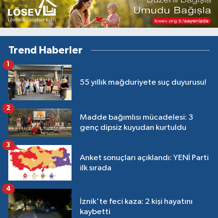
Trend Haberler
1
55 yıllık mağduriyete suç duyurusu!
2
Madde bağımlısı mücadelesi: 3
genç dipsiz kuyudan kurtuldu
3
Anket sonuçları açıklandı: YENİ Parti
ilk sırada
4
İznik'te feci kaza: 2 kişi hayatını
kaybetti