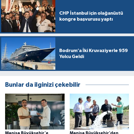
CHP İstanbul için olağanüstü
kongre başvurusu yaptı
Bodrum’a İki Kruvaziyerle 959
Yolcu Geldi
Bunlar da ilginizi çekebilir
Manisa Büyükşehir'e
Manisa Büyükşehir’den