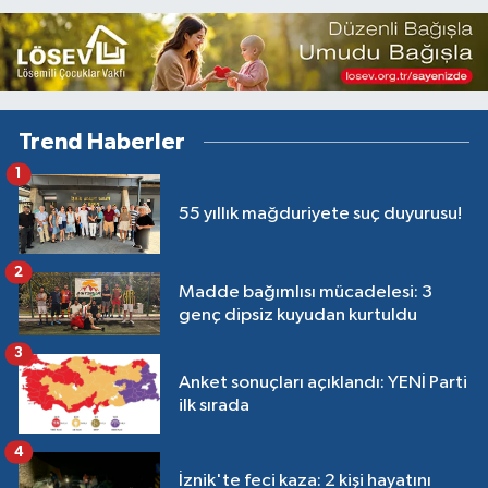
Trend Haberler
1
55 yıllık mağduriyete suç duyurusu!
2
Madde bağımlısı mücadelesi: 3
genç dipsiz kuyudan kurtuldu
3
Anket sonuçları açıklandı: YENİ Parti
ilk sırada
4
İznik'te feci kaza: 2 kişi hayatını