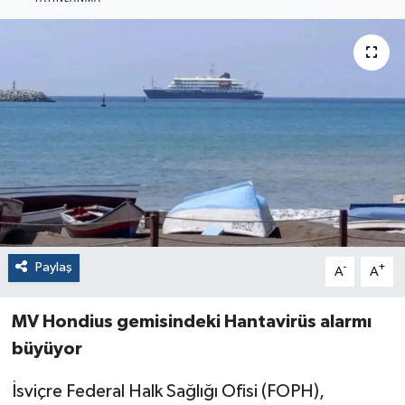
Paylaş
-
+
A
A
MV Hondius gemisindeki Hantavirüs alarmı
büyüyor
İsviçre Federal Halk Sağlığı Ofisi (FOPH),