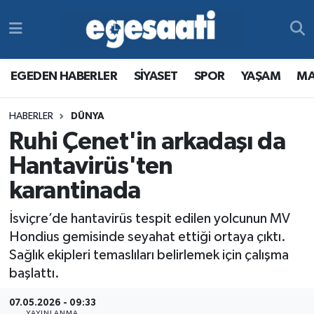
Foto Galeri
SİYASET
EGEDEN HABERLER
Hava Durumu
EGEDEN HABERLER
SİYASET
SPOR
YAŞAM
MA
Video
SPOR
SİYASET
Trafik Durumu
HABERLER
DÜNYA
Yazarlar
YAŞAM
SPOR
Süper Lig Puan Durumu ve Fikstür
Ruhi Çenet'in arkadaşı da
MAGAZİN
YAŞAM
Tüm Manşetler
Hantavirüs'ten
karantinada
RESMİ REKLAMLAR
MAGAZİN
Son Dakika Haberleri
İsviçre’de hantavirüs tespit edilen yolcunun MV
RESMİ REKLAMLAR
Haber Arşivi
Hondius gemisinde seyahat ettiği ortaya çıktı.
Sağlık ekipleri temaslıları belirlemek için çalışma
Egemax TV
başlattı.
07.05.2026 - 09:33
YAYINLANMA