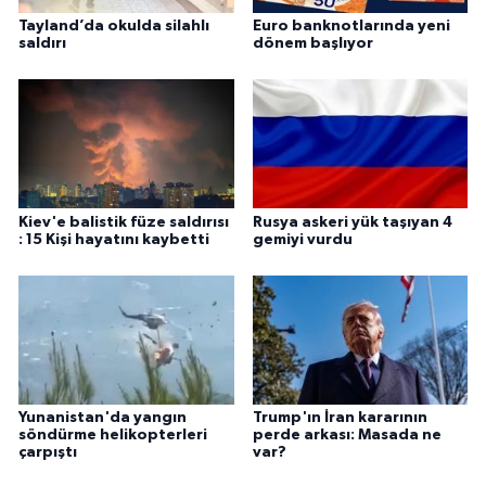
Tayland’da okulda silahlı
Euro banknotlarında yeni
saldırı
dönem başlıyor
Kiev'e balistik füze saldırısı
Rusya askeri yük taşıyan 4
: 15 Kişi hayatını kaybetti
gemiyi vurdu
Yunanistan'da yangın
Trump'ın İran kararının
söndürme helikopterleri
perde arkası: Masada ne
çarpıştı
var?