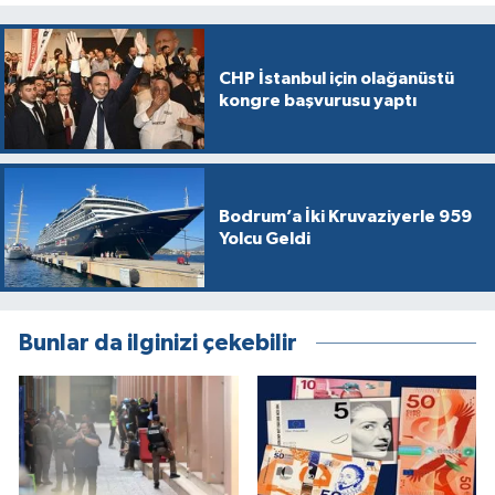
CHP İstanbul için olağanüstü
kongre başvurusu yaptı
Bodrum’a İki Kruvaziyerle 959
Yolcu Geldi
Bunlar da ilginizi çekebilir