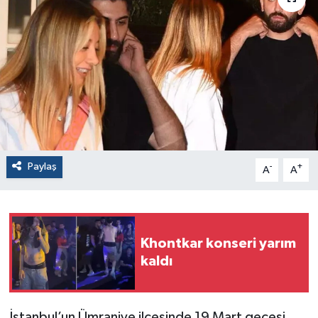
Paylaş
-
+
A
A
Khontkar konseri yarım
kaldı
İstanbul’un Ümraniye ilçesinde 19 Mart gecesi