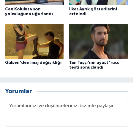
Can Kolukısa son
İlker Ayrık gösterilerini
yolculuğuna uğurlandı
erteledi
Gülşen'den imaj değişikliği
Tan Taşçı'nın uyuşt*rucu
testi sonuçlandı
Yorumlar