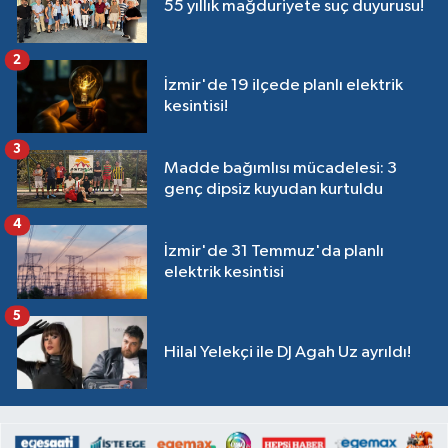
55 yıllık mağduriyete suç duyurusu!
2
İzmir'de 19 ilçede planlı elektrik
kesintisi!
3
Madde bağımlısı mücadelesi: 3
genç dipsiz kuyudan kurtuldu
4
İzmir'de 31 Temmuz'da planlı
elektrik kesintisi
5
Hilal Yelekçi ile DJ Agah Uz ayrıldı!