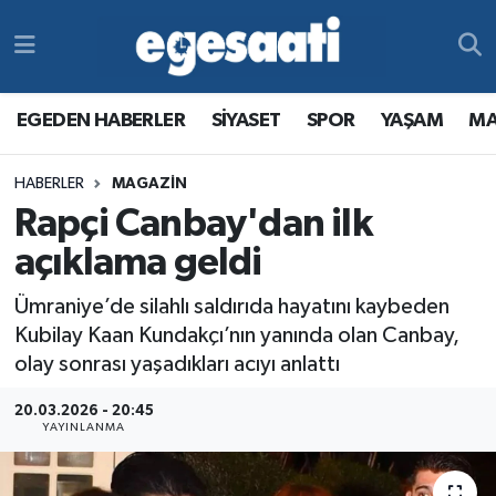
Foto Galeri
SİYASET
EGEDEN HABERLER
Hava Durumu
EGEDEN HABERLER
SİYASET
SPOR
YAŞAM
MA
Video
SPOR
SİYASET
Trafik Durumu
HABERLER
MAGAZİN
Yazarlar
YAŞAM
SPOR
Süper Lig Puan Durumu ve Fikstür
Rapçi Canbay'dan ilk
MAGAZİN
YAŞAM
Tüm Manşetler
açıklama geldi
Ümraniye’de silahlı saldırıda hayatını kaybeden
RESMİ REKLAMLAR
MAGAZİN
Son Dakika Haberleri
Kubilay Kaan Kundakçı’nın yanında olan Canbay,
olay sonrası yaşadıkları acıyı anlattı
RESMİ REKLAMLAR
Haber Arşivi
20.03.2026 - 20:45
Egemax TV
YAYINLANMA