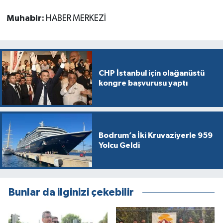
Muhabir:
HABER MERKEZİ
CHP İstanbul için olağanüstü
kongre başvurusu yaptı
Bodrum’a İki Kruvaziyerle 959
Yolcu Geldi
Bunlar da ilginizi çekebilir