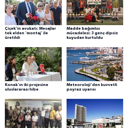
Çiçek’in avukatı: Mesajlar
Madde bağımlısı
tek elden 'montaj' ile
mücadelesi: 3 genç dipsiz
üretildi
kuyudan kurtuldu
Konak'ın iki projesine
Meteoroloji'den kuvvetli
uluslararası hibe
poyraz uyarısı