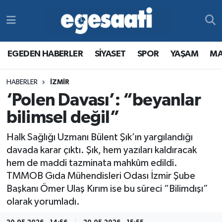
Foto Galeri
SİYASET
EGEDEN HABERLER
Hava Durumu
EGEDEN HABERLER
SİYASET
SPOR
YAŞAM
MA
Video
SPOR
SİYASET
Trafik Durumu
HABERLER
İZMİR
Yazarlar
YAŞAM
SPOR
Süper Lig Puan Durumu ve Fikstür
‘Polen Davası’: “beyanlar
MAGAZİN
YAŞAM
Tüm Manşetler
bilimsel değil”
Halk Sağlığı Uzmanı Bülent Şık’ın yargılandığı
RESMİ REKLAMLAR
MAGAZİN
Son Dakika Haberleri
davada karar çıktı. Şık, hem yazıları kaldıracak
hem de maddi tazminata mahkûm edildi.
RESMİ REKLAMLAR
Haber Arşivi
TMMOB Gıda Mühendisleri Odası İzmir Şube
Başkanı Ömer Ulaş Kırım ise bu süreci “Bilimdışı”
Egemax TV
olarak yorumladı.