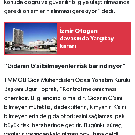
konuda doğru ve güvenilir bilgiye ulaştırılmasında
gerekli önlemlerin alınması gerekiyor” dedi.
İzmir Otogarı
davasında Yargıtay
kararı
“Gıdanın G’si bilmeyenler risk barındırıyor”
TMMOB Gıda Mühendisleri Odası Yönetim Kurulu
Başkanı Uğur Toprak, “Kontrol mekanizması
önemlidir. Bilgilendirici olmalıdır. Gıdanın G’sini
bilmeyen müfettiş, dedektiflerin, kimyanın K’sini
bilmeyenlerin de gıda otoritesini sağlaması pek
büyük riski beraberinde getirir. Bugünkü süreç,
yazıların yayından kaldırılması boyutuna geldi.