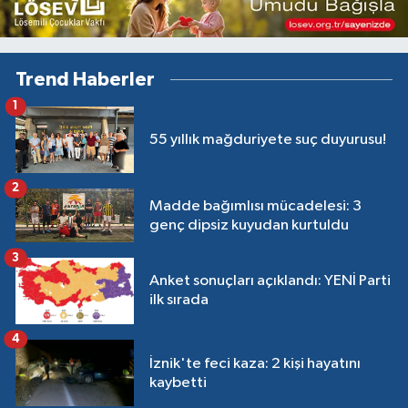
Trend Haberler
1
55 yıllık mağduriyete suç duyurusu!
2
Madde bağımlısı mücadelesi: 3
genç dipsiz kuyudan kurtuldu
3
Anket sonuçları açıklandı: YENİ Parti
ilk sırada
4
İznik'te feci kaza: 2 kişi hayatını
kaybetti