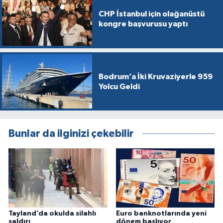
CHP İstanbul için olağanüstü
kongre başvurusu yaptı
Bodrum’a İki Kruvaziyerle 959
Yolcu Geldi
Bunlar da ilginizi çekebilir
Tayland’da okulda silahlı
Euro banknotlarında yeni
saldırı
dönem başlıyor