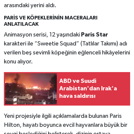
arasındaki yerini aldı.
PARİS VE KÖPEKLERİNİN MACERALARI
ANLATILACAK
Animasyon serisi, 12 yaşındaki
Paris Star
karakteri ile “Sweetie Squad” (Tatlılar Takımı) adı
verilen beş sevimli köpeğinin eğlenceli hikâyelerini
konu alıyor.
ABD ve Suudi
Arabistan'dan Irak'a
hava saldırısı
Yeni projesiyle ilgili açıklamalarda bulunan Paris
Hilton, hayatı boyunca evcil hayvanlara büyük bir
sevgi beslediğini belirterek, dizinin ortaya