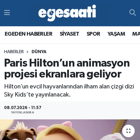
Foto Galeri
SİYASET
EGEDEN HABERLER
Hava Durumu
EGEDEN HABERLER
SİYASET
SPOR
YAŞAM
MA
Video
SPOR
SİYASET
Trafik Durumu
HABERLER
DÜNYA
Yazarlar
YAŞAM
SPOR
Süper Lig Puan Durumu ve Fikstür
Paris Hilton’un animasyon
MAGAZİN
YAŞAM
Tüm Manşetler
projesi ekranlara geliyor
Hilton’un evcil hayvanlarından ilham alan çizgi dizi
RESMİ REKLAMLAR
MAGAZİN
Son Dakika Haberleri
Sky Kids’te yayınlanacak.
RESMİ REKLAMLAR
Haber Arşivi
08.07.2026 - 11:57
YAYINLANMA
Egemax TV